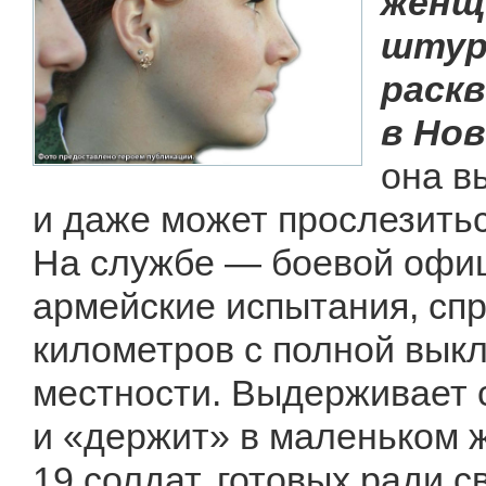
женщ
штур
раск
в Но
она в
и даже может прослезитьс
На службе — боевой офи
армейские испытания, спр
километров с полной выкл
местности. Выдерживает 
и «держит» в маленьком 
19 солдат, готовых ради св