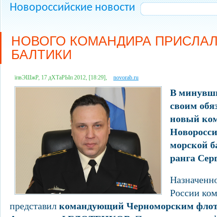
Новороссийские новости
НОВОГО КОМАНДИРА ПРИСЛАЛ
БАЛТИКИ
їпвЭШжР, 17 дХТаРЫп 2012, [18:29],
novorab.ru
В минувш
своим обя
новый ко
Новоросси
морской б
ранга Се
Назначенно
России ко
представил
командующий Черноморским флот