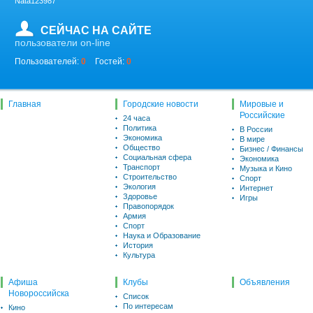
Nata123987
СЕЙЧАС НА САЙТЕ
пользователи on-line
Пользователей:
0
Гостей:
0
Главная
Городские новости
Мировые и
Российские
24 часа
Политика
В России
Экономика
В мире
Общество
Бизнес / Финансы
Социальная сфера
Экономика
Транспорт
Музыка и Кино
Строительство
Спорт
Экология
Интернет
Здоровье
Игры
Правопорядок
Армия
Спорт
Наука и Образование
История
Культура
Афиша
Клубы
Объявления
Новороссийска
Список
По интересам
Кино