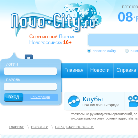
БГССЮВ
08
‘
Современный
Портал
Новороссийска
16+
поиск по сайту
в но
ЛОГИН
Главная
Новости
Справка
ПАРОЛЬ
Еще
Регистрация
Клубы
ночная жизнь города
Уважаемые руководители организаций, ес
информацию на электронный адрес afisha@
ГЛАВНАЯ
НОВОСТИ
ГОРОДСКИЕ НОВОСТИ