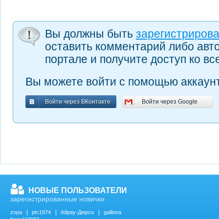
Вы должны быть
зарегистриров
оставить комментарий либо авт
портале и получите доступ ко в
Вы можете войти с помощью аккаунт
Войти через ВКонтакте
Войти через Google
Войти через ВКонтакте
Войти через Google
НОВЫЕ ПОЛЬЗОВАТЕЛИ
зарегистрированные новички
zopa
ptc1974
Абрау-Дюрсо
gallinna