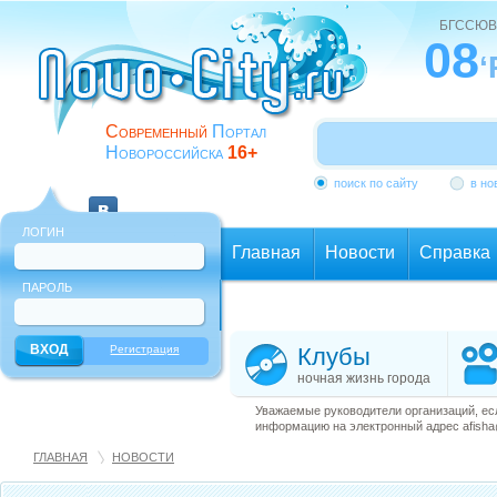
БГССЮВ
08
‘
Современный
Портал
Новороссийска
16+
поиск по сайту
в но
ЛОГИН
Главная
Новости
Справка
ПАРОЛЬ
Еще
Регистрация
Клубы
ночная жизнь города
Уважаемые руководители организаций, ес
информацию на электронный адрес afisha@
ГЛАВНАЯ
НОВОСТИ