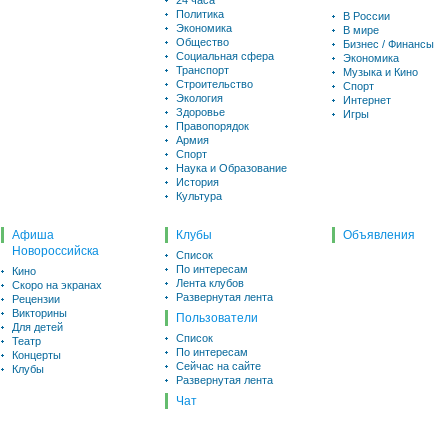
24 часа
Политика
В России
Экономика
В мире
Общество
Бизнес / Финансы
Социальная сфера
Экономика
Транспорт
Музыка и Кино
Строительство
Спорт
Экология
Интернет
Здоровье
Игры
Правопорядок
Армия
Спорт
Наука и Образование
История
Культура
Афиша
Клубы
Объявления
Новороссийска
Список
По интересам
Кино
Лента клубов
Скоро на экранах
Развернутая лента
Рецензии
Викторины
Пользователи
Для детей
Список
Театр
По интересам
Концерты
Сейчас на сайте
Клубы
Развернутая лента
Чат