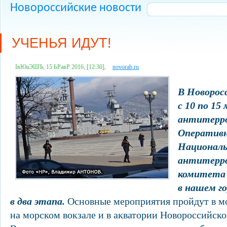
Новороссийские новости
УЧЕНЬЯ ИДУТ!
ІвЮаЭШЪ, 15 ЬРавР 2016, [12:30],
novorab.ru
В Новорос
с 10 по 15
антитерро
Оператив
Националь
антитерро
комитета 
в нашем го
в два этапа.
Основные мероприятия пройдут в мо
на морском вокзале и в акватории Новороссийско