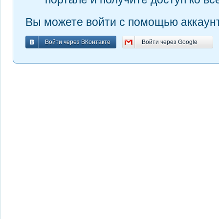
Вы можете войти с помощью аккаунт
Войти через ВКонтакте
Войти через Google
Войти через ВКонтакте
Войти через Google