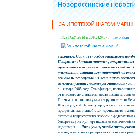
Новороссийские новост
ЗА ИПОТЕКОЙ ШАГОМ МАРШ!
ЗХвТХаУ, 26 ЬРп 2016, [20:57],
novorab.ru
в прошлое. Один из способов решить эту тру
Программа «Военная ипотека», стартовавшая в
привлечения собственных денежных средств. 
реализации накопительно-ипотечной систем
регионального управления жилищного обеспече
из военослужащих может рассчитывать на ип
с 1 января 2005 года. Это офицеры, прапорщики;
от рядового до старшины, заключившие второй ко
Причем на основании указания руководителя Деп
Федерации, в 2016 году упор делается в основном
программы на именной счет перечисляются накоп
ежегодно корректируется законом о федеральном 
быстрее ему начнут перечислять на его именной н
индексация.
— Что нужно, чтобы стать участ
командованию части рапорта на включение в реест