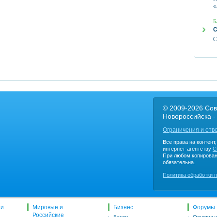
«
Б
С
С
© 2009-2026 Сов
Новороссийска -
Ограничения и отв
Все права на контент
интернет-агентству
C
При любом копирован
обязательна.
Политика обработки 
ти
Мировые и
Бизнес
Форумы
Российские