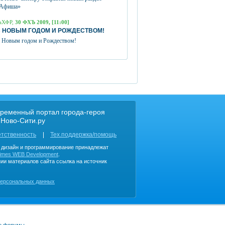
Афиша»
аХФР,
30 ФХЪ 2009, [11:00]
 НОВЫМ ГОДОМ И РОЖДЕСТВОМ!
 Новым годом и Рождеством!
ременный портал города-героя
 Ново-Сити.ру
етственность
Тех.поддержка/помощь
, дизайн и программирование принадлежат
imes WEB Development
.
ии материалов сайта ссылка на источник
персональных данных