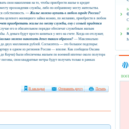
«
ать свои накопления на то, чтобы приобрести жилье в кредит
 месту прохождения службы, либо по избранному месту жительства.
Б
ся собственность.
— Жилье можно купить в любом городе России?
С
тва целевого жилищного займа можно, по желанию, приобрести в любом
С
чет приобретать жилье по месту службы, ему с семьей придется
лучае его в обязательном порядке обеспечат служебным жилым
ї
. А деньги будут просто копиться у него на счете. Когда он отслужит,
М
колько можно накопить денег таким образом?
— Максимально
М
до двух миллионов рублей. Согласитесь — это большое подспорье.
квартиру в одном из регионов России — вполне. Как сообщила Оксана
е до Керчи) были обеспечены жильем по военной ипотеке около полутора
т погоны, свои квадратные метры будут получать только в рамках
ІЮб
В закладки
Отправить другу
Печать