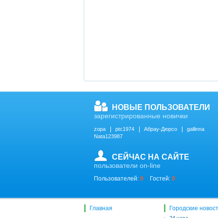
НОВЫЕ ПОЛЬЗОВАТЕЛИ
зарегистрированные новички
zopa
ptc1974
Абрау-Дюрсо
gallinna
Nata123987
СЕЙЧАС НА САЙТЕ
пользователи on-line
Пользователей:
0
Гостей:
0
Главная
Городские новос