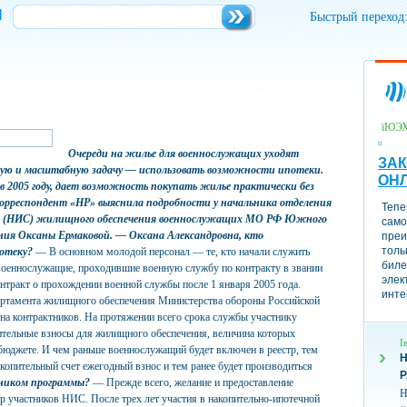
и
Быстрый переход
їЮЭ
Очереди на жилье для военнослужащих уходят
ЗАК
дную и масштабную задачу — использовать возможности ипотеки.
ОН
 2005 году, дает возможность покупать жилье практически без
Корреспондент «НР» выяснила подробности у начальника отделения
Тепе
ы (НИС) жилищного обеспечения военнослужащих МО РФ Южного
само
ния Оксаны Ермаковой.
— Оксана Александровна, кто
преи
толь
отеку?
— В основном молодой персонал — те, кто начали служить
биле
 военнослужащие, проходившие военную службу по контракту в звании
элек
нтракт о прохождении военной службы после 1 января 2005 года.
инте
артамента жилищного обеспечения Министерства обороны Российской
 на контрактников. На протяжении всего срока службы участнику
ительные взносы для жилищного обеспечения, величина которых
І
бюджете. И чем раньше военнослужащий будет включен в реестр, тем
Н
акопительный счет ежегодный взнос и тем ранее будет производиться
ником программы?
— Прежде всего, желание и предоставление
Н
р участников НИС. После трех лет участия в накопительно-ипотечной