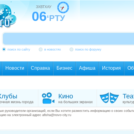
ЗХВТХАУ
06
‘РТУ
поиск по сайту
в новостях
поиск по форуму
Новости
Справка
Бизнес
Афиша
История
Об
Клубы
Кино
Теа
очная жизнь города
на больших экранах
культу
е руководители организаций, если Вы хотите разместить информацию о своих события
ию на электронный адрес afisha@novo-city.ru