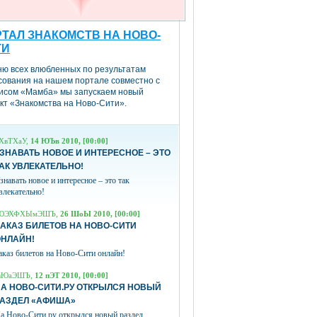
ТАЛ ЗНАКОМСТВ НА НОВО-
ТИ
ню всех влюбленных по результатам
сования на нашем портале совместно с
исом «Мамба» мы запускаем новый
кт «Знакомства на Ново-Сити».
ХвТХаУ,
14 ЮЪв 2010, [00:00]
ЗНАВАТЬ НОВОЕ И ИНТЕРЕСНОЕ – ЭТО
АК УВЛЕКАТЕЛЬНО!
знавать новое и интересное – это так
влекательно!
ЮЭХФХЫмЭШЪ,
26 ШоЫ 2010, [00:00]
АКАЗ БИЛЕТОВ НА НОВО-СИТИ
ОНЛАЙН!
аказ билетов на Ново-Сити онлайн!
вЮаЭШЪ,
12 пЭТ 2010, [00:00]
А НОВО-СИТИ.РУ ОТКРЫЛСЯ НОВЫЙ
РАЗДЕЛ «АФИША»
а Ново-Сити.ру открылся новый раздел