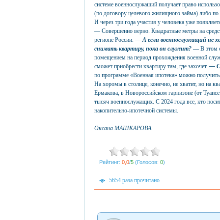
системе военнослужащий получает право использов
(по договору целевого жилищного займа) либо по
И через три года участия у человека уже появляет
— Совершенно верно. Квадратные метры на средс
регионе России.
— А если военнослужащий не хо
снимать квартиру, пока он служит?
— В этом с
помещением на период прохождения военной службы
сможет приобрести квартиру там, где захочет.
— С
по программе «Военная ипотека» можно получить 
На хоромы в столице, конечно, не хватит, но на 
Ермакова, в Новороссийском гарнизоне (от Туапс
тысяч военнослужащих. С 2024 года все, кто носи
накопительно-ипотечной системы.
Оксана МАШКАРОВА.
Рейтинг:
0,0
/
5
(Голосов:
0
)
5654 раза прочитано