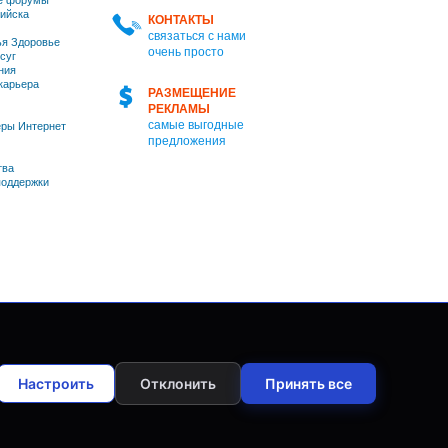
е форумы
ийска
КОНТАКТЫ
связаться с нами
я Здоровье
очень просто
суг
ния
 карьера
РАЗМЕЩЕНИЕ
РЕКЛАМЫ
самые выгодные
ры Интернет
предложения
тва
оддержки
Настроить
Отклонить
Принять все