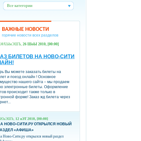
Все категории
:
ВАЖНЫЕ НОВОСТИ
горячие новости всех разделов
ХФХЫмЭШЪ,
26 ШоЫ 2010, [00:00]
АЗ БИЛЕТОВ НА НОВО-СИТИ
ЛАЙН!
рь Вы можете заказать билеты на
лет и поезд онлайн ! Основное
мущество нашего сайта – мы продаем
ко электронные билеты. Оформление
тов происходит также только в
тронной форме! Заказ жд билета через
рнет...
вЮаЭШЪ,
12 пЭТ 2010, [00:00]
А НОВО-СИТИ.РУ ОТКРЫЛСЯ НОВЫЙ
РАЗДЕЛ «АФИША»
а Ново-Сити.ру открылся новый раздел