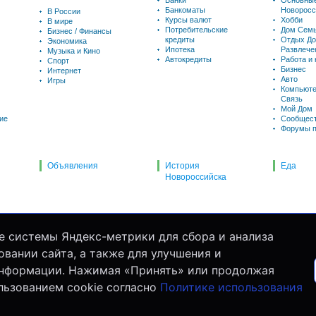
Банки
Основны
Банкоматы
Новоросс
В России
Курсы валют
Хобби
В мире
Потребительские
Дом Семь
Бизнес / Финансы
кредиты
Отдых До
Экономика
Ипотека
Развлече
Музыка и Кино
Автокредиты
Работа и
Спорт
Бизнес
Интернет
Авто
Игры
Компьюте
Связь
Мой Дом
ие
Сообщес
Форумы п
Объявления
История
Еда
Новороссийска
е системы Яндекс-метрики для сбора и анализа
вании сайта, а также для улучшения и
информации. Нажимая «Принять» или продолжая
льзованием cookie согласно
Политике использования