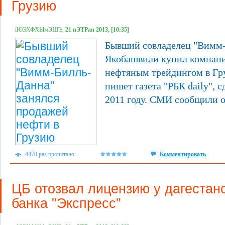
Грузию
їЮЭХФХЫмЭШЪ,
21 пЭТРап 2013, [10:35]
Бывший совладелец "Вимм
Якобашвили купил компани
нефтяным трейдингом в Гру
пишет газета "РБК daily", 
2011 году. СМИ сообщили о
4470 раз прочитано
Комментировать
ЦБ отозвал лицензию у дагестан
банка "Экспресс"