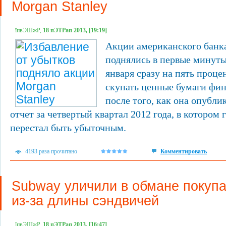
Morgan Stanley
їпвЭШжР,
18 пЭТРап 2013, [19:19]
Акции американского банка
поднялись в первые минуты
января сразу на пять проце
скупать ценные бумаги фи
после того, как она опубл
отчет за четвертый квартал 2012 года, в котором 
перестал быть убыточным.
4193 раза прочитано
Комментировать
Subway уличили в обмане покуп
из-за длины сэндвичей
їпвЭШжР,
18 пЭТРап 2013, [16:47]