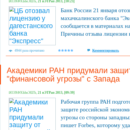
їЮЭХФХЫмЭШЪ,
21 пЭТРап 2013, [10:23]
Банк России 21 января ото
махачкалинского банка "Эк
сообщается в материалах на
Причины отзыва лицензии 
4944 раза прочитано
Комментировать
Академики РАН придумали защит
"финансовой угрозы" с Запада
їЮЭХФХЫмЭШЪ,
21 пЭТРап 2013, [09:39]
Рабочая группа РАН подгот
защите российской эконом
угрозы со стороны западны
пишет Forbes, которому уда