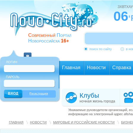
ЗХВТХАУ
06
‘
Современный
Портал
Новороссийска
16+
поиск по сайту
в но
ЛОГИН
Главная
Новости
Справка
ПАРОЛЬ
Еще
Регистрация
Клубы
ночная жизнь города
Уважаемые руководители организаций, ес
информацию на электронный адрес afisha@
ГЛАВНАЯ
НОВОСТИ
МИРОВЫЕ И РОССИЙСКИЕ НОВОСТИ
БИЗНЕ