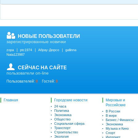
НОВЫЕ ПОЛЬЗОВАТЕЛИ
зарегистрированные новички
zopa
ptc1974
Абрау-Дюрсо
gallinna
Nata123987
СЕЙЧАС НА САЙТЕ
пользователи on-line
Пользователей:
0
Гостей:
0
Главная
Городские новости
Мировые и
Российские
24 часа
Политика
В России
Экономика
В мире
Общество
Бизнес / Финансы
Социальная сфера
Экономика
Транспорт
Музыка и Кино
Строительство
Спорт
Экология
Интернет