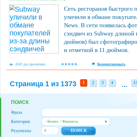
Сеть ресторанов быстрого 
уличили в обмане покупат
News. В сети появилась фо
сэндвич из Subway длиной 
дюймов) был сфотографиро
и отметкой в 11 дюймов.
4341 раз прочитано
Комментировать
Страница 1 из 1373
1
2
3
4
...
1
2
3
4
1
ПОИСК
Фраза
- Бизнес / Финансы
Категория
Результаты