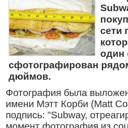
Subw
покуп
сети 
котор
один 
сфотографирован рядом 
дюймов.
Фотография была выложен
имени Мэтт Корби (Matt C
подпись: "Subway, отреаги
момент фотография из соц