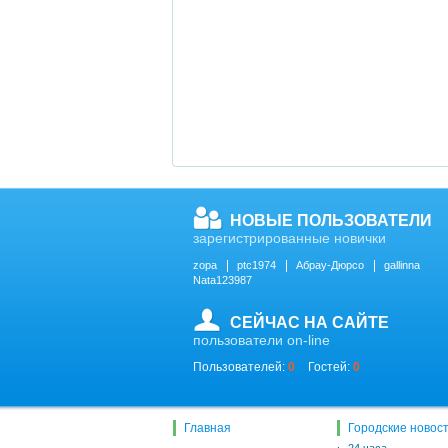
НОВЫЕ ПОЛЬЗОВАТЕЛИ
зарегистрированные новички
zopa
ptc1974
Абрау-Дюрсо
gallinna
Nata123987
СЕЙЧАС НА САЙТЕ
пользователи on-line
Пользователей:
0
Гостей:
0
Главная
Городские новос