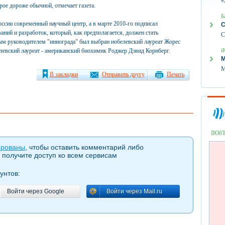
«
ое дороже обычной, отмечает газета.
Б
оссии современный научный центр, а в марте 2010-го подписал
С
аний и разработок, который, как предполагается, должен стать
С
м руководителем "иннограда" был выбран нобелевский лауреат Жорес
елевский лауреат - американский биохимик Роджер Дэвид Корнберг.
ї
М
М
В закладки
Отправить другу
Печать
ІЮб
ированы
, чтобы оставить комментарий либо
 получите доступ ко всем сервисам
унтов:
Войти через Google
Войти через Mail.ru
Войти через Google
Войти через Mail.ru