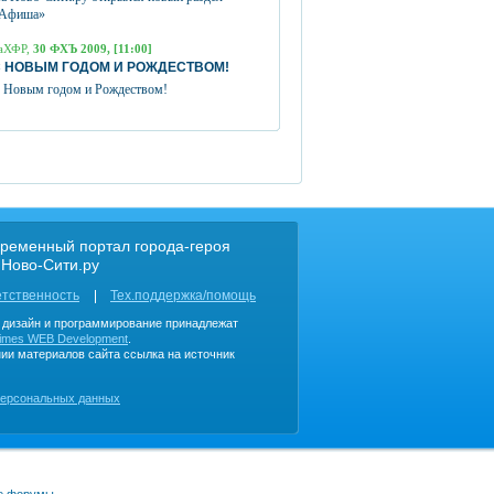
Афиша»
аХФР,
30 ФХЪ 2009, [11:00]
 НОВЫМ ГОДОМ И РОЖДЕСТВОМ!
 Новым годом и Рождеством!
ременный портал города-героя
 Ново-Сити.ру
етственность
Тех.поддержка/помощь
, дизайн и программирование принадлежат
imes WEB Development
.
ии материалов сайта ссылка на источник
персональных данных