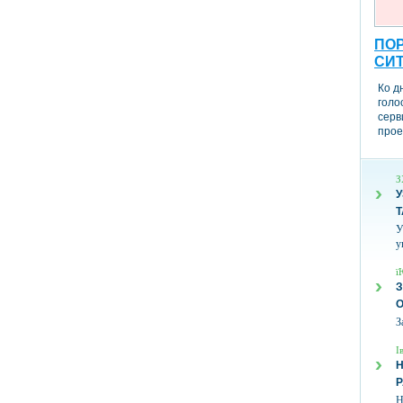
ПОР
СИ
Ко д
голо
серв
прое
З
У
Т
У
у
ї
З
З
І
Н
Н