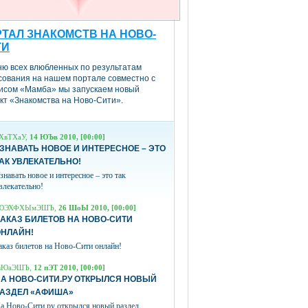
ТАЛ ЗНАКОМСТВ НА НОВО-
ТИ
ню всех влюбленных по результатам
сования на нашем портале совместно с
исом «Мамба» мы запускаем новый
кт «Знакомства на Ново-Сити».
ХвТХаУ,
14 ЮЪв 2010, [00:00]
ЗНАВАТЬ НОВОЕ И ИНТЕРЕСНОЕ – ЭТО
АК УВЛЕКАТЕЛЬНО!
знавать новое и интересное – это так
влекательно!
ЮЭХФХЫмЭШЪ,
26 ШоЫ 2010, [00:00]
АКАЗ БИЛЕТОВ НА НОВО-СИТИ
ОНЛАЙН!
аказ билетов на Ново-Сити онлайн!
вЮаЭШЪ,
12 пЭТ 2010, [00:00]
А НОВО-СИТИ.РУ ОТКРЫЛСЯ НОВЫЙ
РАЗДЕЛ «АФИША»
а Ново-Сити.ру открылся новый раздел