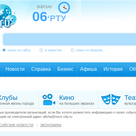
ЗХВТХАУ
06
‘РТУ
поиск по сайту
в новостях
поиск по форуму
Новости
Справка
Бизнес
Афиша
История
Об
Клубы
Кино
Теа
очная жизнь города
на больших экранах
культу
е руководители организаций, если Вы хотите разместить информацию о своих события
ию на электронный адрес afisha@novo-city.ru
СИЙСКИЕ НОВОСТИ
ЭКОНОМИКА