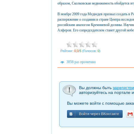
образом, Сколковская недвижимость обойдется втр
В ноябре 2009 года Медведев призвал создать в Р
распоряжение о создании в стране Центра исследов
российским аналогом Кремниевой долины. Научны
Алферов. Его сопредседателем станет другой ноб
Рейтинг:
0,0
/
5
(Голосов:
0
)
3858 раз прочитано
Вы должны быть
зарегистр
авторизуйтесь на портале и
Вы можете войти с помощью акка
Войти через ВКонтакте
Войти через ВКонтакте