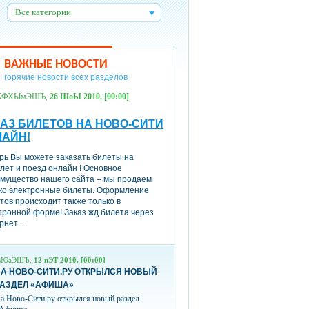
Все категории
:
ВАЖНЫЕ НОВОСТИ
горячие новости всех разделов
ХФХЫмЭШЪ,
26 ШоЫ 2010, [00:00]
АЗ БИЛЕТОВ НА НОВО-СИТИ
ЛАЙН!
рь Вы можете заказать билеты на
лет и поезд онлайн ! Основное
мущество нашего сайта – мы продаем
ко электронные билеты. Оформление
тов происходит также только в
тронной форме! Заказ жд билета через
рнет...
вЮаЭШЪ,
12 пЭТ 2010, [00:00]
А НОВО-СИТИ.РУ ОТКРЫЛСЯ НОВЫЙ
РАЗДЕЛ «АФИША»
а Ново-Сити.ру открылся новый раздел