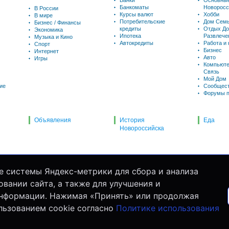
Банки
Основны
Банкоматы
Новоросс
В России
Курсы валют
Хобби
В мире
Потребительские
Дом Семь
Бизнес / Финансы
кредиты
Отдых До
Экономика
Ипотека
Развлече
Музыка и Кино
Автокредиты
Работа и
Спорт
Бизнес
Интернет
Авто
Игры
Компьюте
Связь
Мой Дом
ие
Сообщес
Форумы п
Объявления
История
Еда
Новороссийска
е системы Яндекс-метрики для сбора и анализа
вании сайта, а также для улучшения и
информации. Нажимая «Принять» или продолжая
льзованием cookie согласно
Политике использования