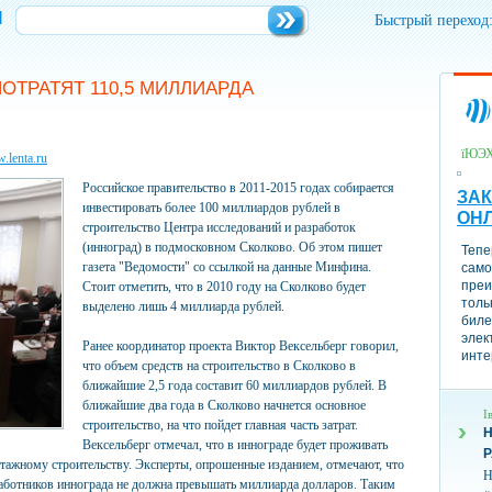
и
Быстрый переход
ОТРАТЯТ 110,5 МИЛЛИАРДА
їЮЭ
.lenta.ru
Российское правительство в 2011-2015 годах собирается
ЗАК
инвестировать более 100 миллиардов рублей в
ОН
строительство Центра исследований и разработок
(инноград) в подмосковном Сколково. Об этом пишет
Тепе
газета "Ведомости" со ссылкой на данные Минфина.
само
преи
Стоит отметить, что в 2010 году на Сколково будет
толь
выделено лишь 4 миллиарда рублей.
биле
элек
Ранее координатор проекта Виктор Вексельберг говорил,
инте
что объем средств на строительство в Сколково в
ближайшие 2,5 года составит 60 миллиардов рублей. В
ближайшие два года в Сколково начнется основное
І
строительство, на что пойдет главная часть затрат.
Н
Вексельберг отмечал, что в иннограде будет проживать
этажному строительству. Эксперты, опрошенные изданием, отмечают, что
Н
работников иннограда не должна превышать миллиарда долларов. Таким