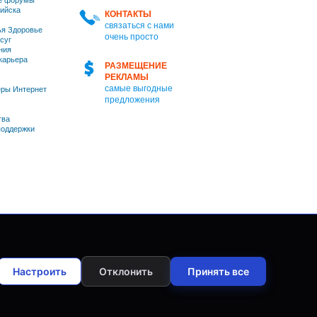
е форумы
ийска
КОНТАКТЫ
связаться с нами
я Здоровье
очень просто
суг
ния
 карьера
РАЗМЕЩЕНИЕ
РЕКЛАМЫ
самые выгодные
ры Интернет
предложения
тва
оддержки
Настроить
Отклонить
Принять все