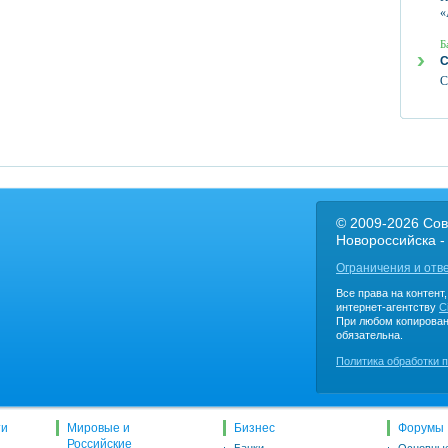
«
Б
С
С
© 2009-2026 Сов
Новороссийска -
Ограничения и отв
Все права на контент
интернет-агентству
C
При любом копирован
обязательна.
Политика обработки 
ти
Мировые и
Бизнес
Форумы
Российские