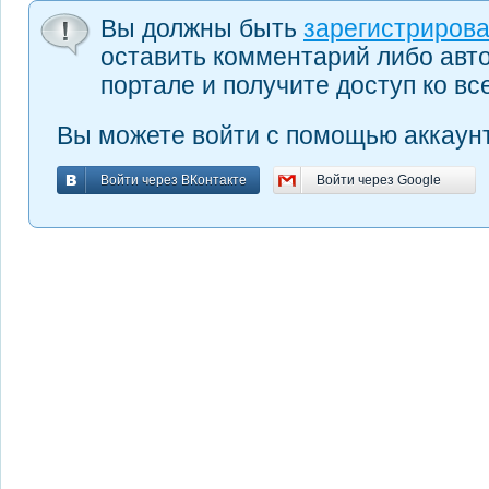
Вы должны быть
зарегистриров
оставить комментарий либо авт
портале и получите доступ ко в
Вы можете войти с помощью аккаунт
Войти через ВКонтакте
Войти через Google
Войти через ВКонтакте
Войти через Google