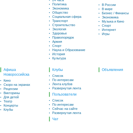
24 часа
Политика
В России
Экономика
В мире
Общество
Бизнес / Финансы
Социальная сфера
Экономика
Транспорт
Музыка и Кино
Строительство
Спорт
Экология
Интернет
Здоровье
Игры
Правопорядок
Армия
Спорт
Наука и Образование
История
Культура
Афиша
Клубы
Объявления
Новороссийска
Список
По интересам
Кино
Лента клубов
Скоро на экранах
Развернутая лента
Рецензии
Викторины
Пользователи
Для детей
Список
Театр
По интересам
Концерты
Сейчас на сайте
Клубы
Развернутая лента
Чат