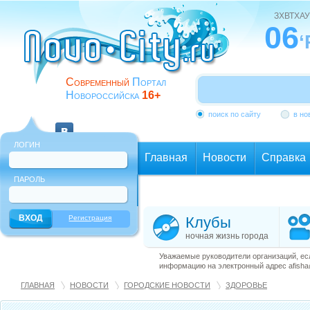
ЗХВТХАУ
06
‘
Современный
Портал
Новороссийска
16+
поиск по сайту
в но
ЛОГИН
Главная
Новости
Справка
ПАРОЛЬ
Еще
Регистрация
Клубы
ночная жизнь города
Уважаемые руководители организаций, ес
информацию на электронный адрес afisha@
ГЛАВНАЯ
НОВОСТИ
ГОРОДСКИЕ НОВОСТИ
ЗДОРОВЬЕ