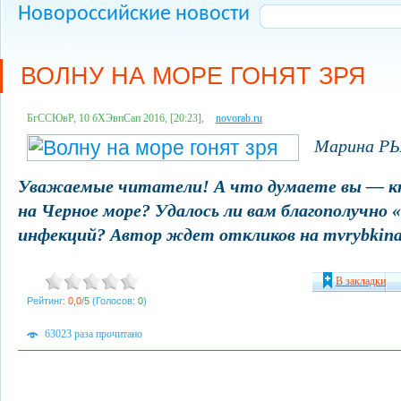
Новороссийские новости
ВОЛНУ НА МОРЕ ГОНЯТ ЗРЯ
БгССЮвР, 10 бХЭвпСап 2016, [20:23],
novorab.ru
Марина Р
Уважаемые читатели! А что думаете вы — к
на Черное море? Удалось ли вам благополучно 
инфекций? Автор ждет откликов на mvrybkin
В закладки
Рейтинг:
0,0
/
5
(Голосов:
0
)
63023 раза прочитано