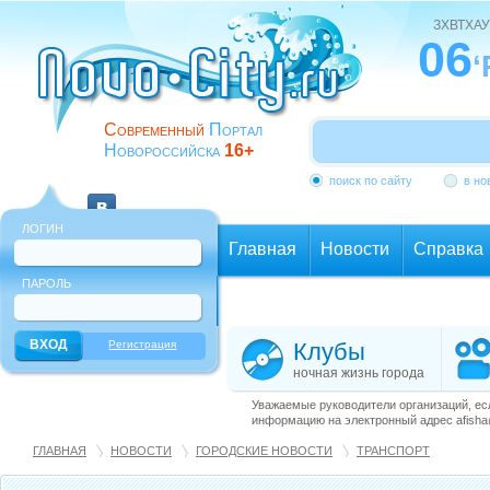
ЗХВТХАУ
06
‘
Современный
Портал
Новороссийска
16+
поиск по сайту
в но
ЛОГИН
Главная
Новости
Справка
ПАРОЛЬ
Еще
Регистрация
Клубы
ночная жизнь города
Уважаемые руководители организаций, ес
информацию на электронный адрес afisha@
ГЛАВНАЯ
НОВОСТИ
ГОРОДСКИЕ НОВОСТИ
ТРАНСПОРТ