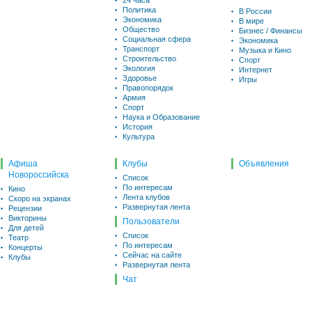
24 часа
Политика
В России
Экономика
В мире
Общество
Бизнес / Финансы
Социальная сфера
Экономика
Транспорт
Музыка и Кино
Строительство
Спорт
Экология
Интернет
Здоровье
Игры
Правопорядок
Армия
Спорт
Наука и Образование
История
Культура
Афиша
Клубы
Объявления
Новороссийска
Список
По интересам
Кино
Лента клубов
Скоро на экранах
Развернутая лента
Рецензии
Викторины
Пользователи
Для детей
Список
Театр
По интересам
Концерты
Сейчас на сайте
Клубы
Развернутая лента
Чат