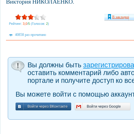
Виктория НИКОЛАЕНКО.
В закладки
Рейтинг:
3,0
/
5
(Голосов:
2
)
40858 раз прочитано
Вы должны быть
зарегистриров
оставить комментарий либо авт
портале и получите доступ ко в
Вы можете войти с помощью аккаунт
Войти через ВКонтакте
Войти через Google
Войти через ВКонтакте
Войти через Google