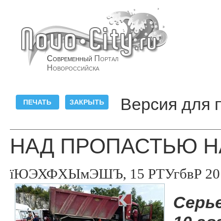
Современный
Портал
Новороссийска
Версия для 
НАД ПРОПАСТЬЮ Н
їЮЭХФХЫмЭШЪ, 15 РТУгбвР 2016
Серь