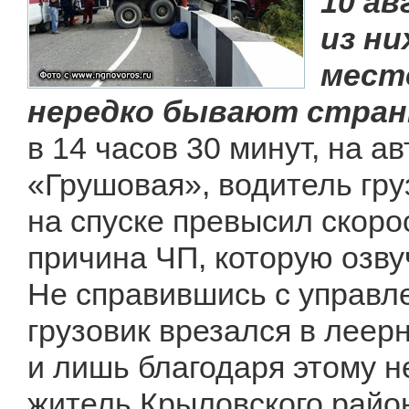
10 ав
из ни
месте
нередко бывают стран
в 14 часов 30 минут, на 
«Грушовая», водитель гр
на спуске превысил скор
причина ЧП, которую озву
Не справившись с управле
грузовик врезался в леер
и лишь благодаря этому н
житель Крыловского райо