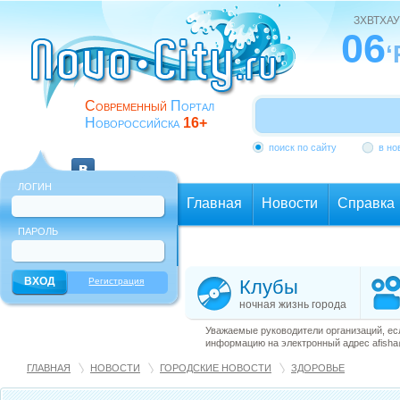
ЗХВТХАУ
06
‘
Современный
Портал
Новороссийска
16+
поиск по сайту
в но
ЛОГИН
Главная
Новости
Справка
ПАРОЛЬ
Еще
Регистрация
Клубы
ночная жизнь города
Уважаемые руководители организаций, ес
информацию на электронный адрес afisha@
ГЛАВНАЯ
НОВОСТИ
ГОРОДСКИЕ НОВОСТИ
ЗДОРОВЬЕ