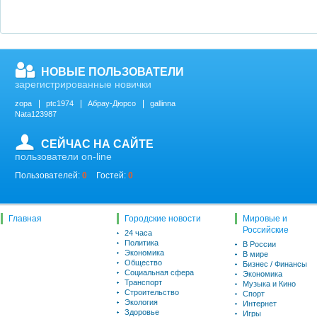
НОВЫЕ ПОЛЬЗОВАТЕЛИ
зарегистрированные новички
zopa
ptc1974
Абрау-Дюрсо
gallinna
Nata123987
СЕЙЧАС НА САЙТЕ
пользователи on-line
Пользователей:
0
Гостей:
0
Главная
Городские новости
Мировые и
Российские
24 часа
Политика
В России
Экономика
В мире
Общество
Бизнес / Финансы
Социальная сфера
Экономика
Транспорт
Музыка и Кино
Строительство
Спорт
Экология
Интернет
Здоровье
Игры