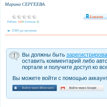
Марина СЕРГЕЕВА.
В закладки
Рейтинг:
0,0
/
5
(Голосов:
0
)
61885 раз прочитано
Вы должны быть
зарегистриров
оставить комментарий либо авт
портале и получите доступ ко в
Вы можете войти с помощью аккаунт
Войти через ВКонтакте
Войти через Google
Войти через ВКонтакте
Войти через Google