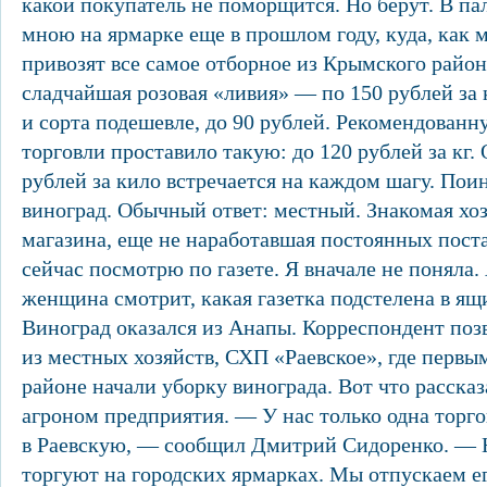
какой покупатель не поморщится. Но берут. В па
мною на ярмарке еще в прошлом году, куда, как м
привозят все самое отборное из Крымского район
сладчайшая розовая «ливия» — по 150 рублей за 
и сорта подешевле, до 90 рублей. Рекомендован
торговли проставило такую: до 120 рублей за кг.
рублей за кило встречается на каждом шагу. Поин
виноград. Обычный ответ: местный. Знакомая хо
магазина, еще не наработавшая постоянных поста
сейчас посмотрю по газете. Я вначале не поняла
женщина смотрит, какая газетка подстелена в ящ
Виноград оказался из Анапы. Корреспондент поз
из местных хозяйств, СХП «Раевское», где перв
районе начали уборку винограда. Вот что рассказ
агроном предприятия. — У нас только одна торгов
в Раевскую, — сообщил Дмитрий Сидоренко. — 
торгуют на городских ярмарках. Мы отпускаем е