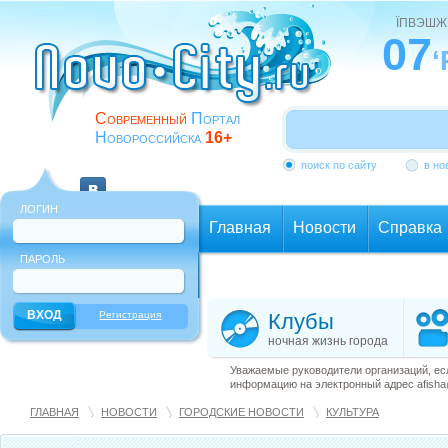
ЇПВЭШЖ
07
‘
Современный
Портал
Новороссийска
16+
поиск по сайту
в но
ЛОГИН
Главная
Новости
Справка
ПАРОЛЬ
Еще
Регистрация
Клубы
ночная жизнь города
Уважаемые руководители организаций, ес
информацию на электронный адрес afisha@
ГЛАВНАЯ
НОВОСТИ
ГОРОДСКИЕ НОВОСТИ
КУЛЬТУРА