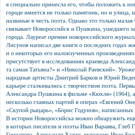
я специально принесла его, чтобы положить к но
городе имеется не только памятник, но и улица, 
названые в честь поэта. Однако это только малая 
связывает Новороссийск и Пушкина, ушедшего за
города. Лауреат премии новороссийского журна
Лисунов написал две книги о последних годах ж
и о некоторых его малоизученных произведениях
присутствует в исследованиях краеведа Алексан
та самая Татьяна?» и «Николай Раевский». Урож
народные артисты Дмитрий Барков и Юрий Веден
карьере сталкивались с творчеством поэта. Перв
Александра Пушкина в фильме «Кюхля» (1964), 
несколько главных партий в операх «Евгений Оне
«Скупой рыцарь», «Борис Годунов», написанных 
В истории Новороссийска можно обнаружить еще
в которых писатели и поэты Иван Варавва, Глеб 
Гончарова, Александр Хазин, художник Иван Бил