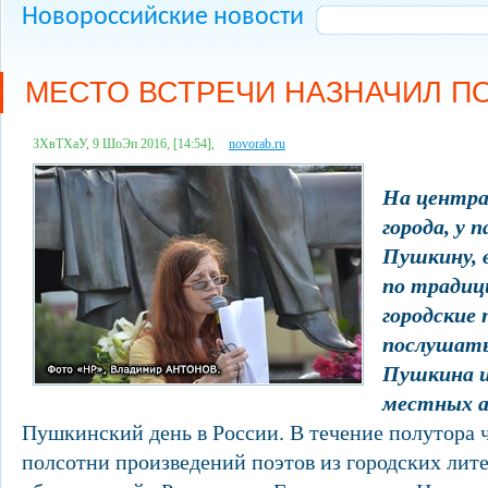
Новороссийские новости
МЕСТО ВСТРЕЧИ НАЗНАЧИЛ П
ЗХвТХаУ, 9 ШоЭп 2016, [14:54],
novorab.ru
На центра
города, у 
Пушкину, в
по традиц
городские
послушать
Пушкина и
местных а
Пушкинский день в России. В течение полутора 
полсотни произведений поэтов из городских лит