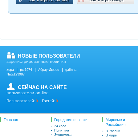
Войти через ВКонтакте
Войти через Google
Войти через ВКонтакте
Войти через Google
НОВЫЕ ПОЛЬЗОВАТЕЛИ
зарегистрированные новички
zopa
ptc1974
Абрау-Дюрсо
gallinna
Nata123987
СЕЙЧАС НА САЙТЕ
пользователи on-line
Пользователей:
0
Гостей:
0
Главная
Городские новости
Мировые и
Российские
24 часа
Политика
В России
Экономика
В мире