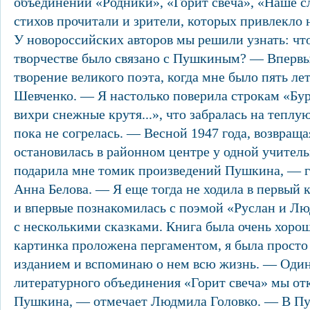
объединений «Родники», «Горит свеча», «Наше с
стихов прочитали и зрители, которых привлекло 
У новороссийских авторов мы решили узнать: чт
творчестве было связано с Пушкиным? — Впервы
творение великого поэта, когда мне было пять ле
Шевченко. — Я настолько поверила строкам «Бур
вихри снежные крутя...», что забралась на теплую
пока не согрелась. — Весной 1947 года, возвращ
остановилась в районном центре у одной учител
подарила мне томик произведений Пушкина, — г
Анна Белова. — Я еще тогда не ходила в первый к
и впервые познакомилась с поэмой «Руслан и Л
с несколькими сказками. Книга была очень хоро
картинка проложена пергаментом, я была просто
изданием и вспоминаю о нем всю жизнь. — Один
литературного объединения «Горит свеча» мы о
Пушкина, — отмечает Людмила Головко. — В П