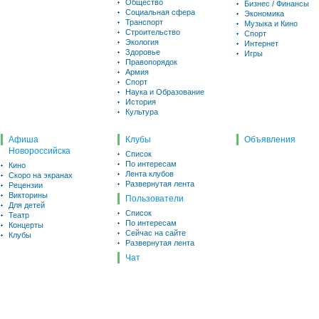
Общество
Бизнес / Финансы
Социальная сфера
Экономика
Транспорт
Музыка и Кино
Строительство
Спорт
Экология
Интернет
Здоровье
Игры
Правопорядок
Армия
Спорт
Наука и Образование
История
Культура
Афиша
Клубы
Объявления
Новороссийска
Список
По интересам
Кино
Лента клубов
Скоро на экранах
Развернутая лента
Рецензии
Викторины
Пользователи
Для детей
Список
Театр
По интересам
Концерты
Сейчас на сайте
Клубы
Развернутая лента
Чат