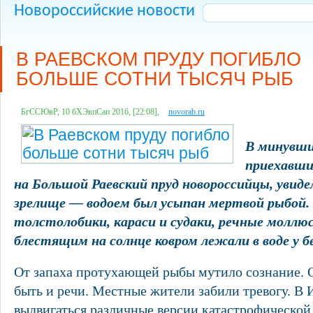
Новороссийские новости
В РАЕВСКОМ ПРУДУ ПОГИБЛО
БОЛЬШЕ СОТНИ ТЫСЯЧ РЫБ
БгССЮвР, 10 бХЭвпСап 2016, [22:08],
novorab.ru
В минувши
приехавши
на Большой Раевский пруд новороссийцы, увид
зрелище — водоем был усыпан мертвой рыбой.
толстолобики, караси и судаки, речные моллю
блестящим на солнце ковром лежали в воде у бе
От запаха протухающей рыбы мутило сознание. 
быть и речи. Местные жители забили тревогу. В 
выдвигаться различные версии катастрофической