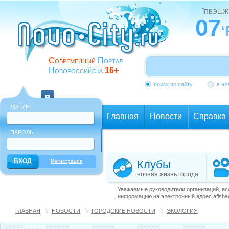
ЇПВЭШЖ
07
‘
Современный
Портал
Новороссийска
16+
поиск по сайту
в но
ЛОГИН
Главная
Новости
Справка
ПАРОЛЬ
Еще
Регистрация
Клубы
ночная жизнь города
Уважаемые руководители организаций, ес
информацию на электронный адрес afisha@
ГЛАВНАЯ
НОВОСТИ
ГОРОДСКИЕ НОВОСТИ
ЭКОЛОГИЯ