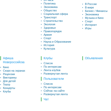
24 часа
Политика
В России
Экономика
В мире
Общество
Бизнес / Финансы
Социальная сфера
Экономика
Транспорт
Музыка и Кино
Строительство
Спорт
Экология
Интернет
Здоровье
Игры
Правопорядок
Армия
Спорт
Наука и Образование
История
Культура
Афиша
Клубы
Объявления
Новороссийска
Список
По интересам
Кино
Лента клубов
Скоро на экранах
Развернутая лента
Рецензии
Викторины
Пользователи
Для детей
Список
Театр
По интересам
Концерты
Сейчас на сайте
Клубы
Развернутая лента
Чат