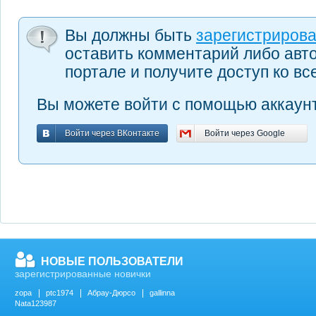
Вы должны быть
зарегистриров
оставить комментарий либо авт
портале и получите доступ ко в
Вы можете войти с помощью аккаунт
Войти через ВКонтакте
Войти через Google
Войти через ВКонтакте
Войти через Google
НОВЫЕ ПОЛЬЗОВАТЕЛИ
зарегистрированные новички
zopa
ptc1974
Абрау-Дюрсо
gallinna
Nata123987