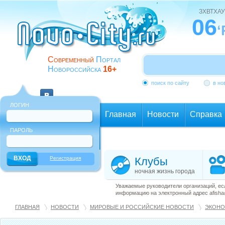
ЗХВТХАУ
06
‘
Современный
Портал
Новороссийска
16+
поиск по сайту
в но
ЛОГИН
Главная
Новости
Справка
ПАРОЛЬ
Еще
Регистрация
Клубы
ночная жизнь города
Уважаемые руководители организаций, ес
информацию на электронный адрес afisha@
ГЛАВНАЯ
НОВОСТИ
МИРОВЫЕ И РОССИЙСКИЕ НОВОСТИ
ЭКОНО