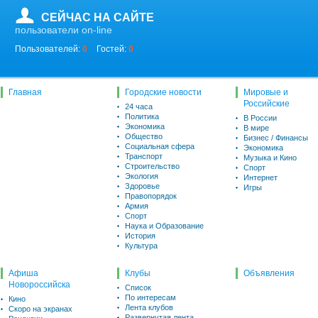
СЕЙЧАС НА САЙТЕ
пользователи on-line
Пользователей:
0
Гостей:
0
Главная
Городские новости
Мировые и
Российские
24 часа
Политика
В России
Экономика
В мире
Общество
Бизнес / Финансы
Социальная сфера
Экономика
Транспорт
Музыка и Кино
Строительство
Спорт
Экология
Интернет
Здоровье
Игры
Правопорядок
Армия
Спорт
Наука и Образование
История
Культура
Афиша
Клубы
Объявления
Новороссийска
Список
По интересам
Кино
Лента клубов
Скоро на экранах
Развернутая лента