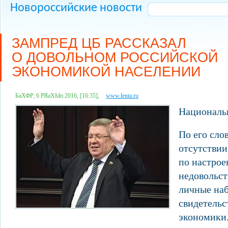
Новороссийские новости
ЗАМПРЕД ЦБ РАССКАЗАЛ
О ДОВОЛЬНОМ РОССИЙСКОЙ
ЭКОНОМИКОЙ НАСЕЛЕНИИ
БаХФР, 6 РЯаХЫп 2016, [16:35],
www.lenta.ru
Национальн
По его сло
отсутствии
по настрое
недовольст
личные на
свидетельс
экономики