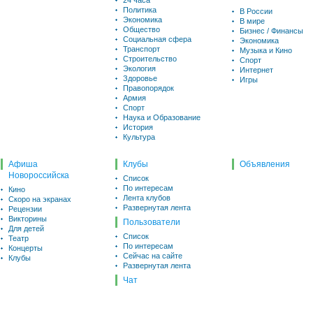
24 часа
Политика
В России
Экономика
В мире
Общество
Бизнес / Финансы
Социальная сфера
Экономика
Транспорт
Музыка и Кино
Строительство
Спорт
Экология
Интернет
Здоровье
Игры
Правопорядок
Армия
Спорт
Наука и Образование
История
Культура
Афиша
Клубы
Объявления
Новороссийска
Список
По интересам
Кино
Лента клубов
Скоро на экранах
Развернутая лента
Рецензии
Викторины
Пользователи
Для детей
Список
Театр
По интересам
Концерты
Сейчас на сайте
Клубы
Развернутая лента
Чат