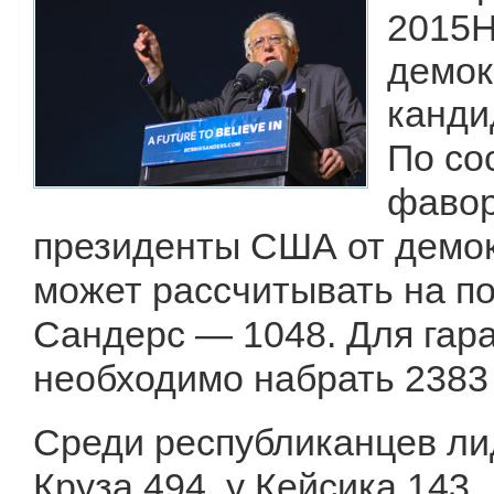
2015Н
демок
канди
По со
фавор
президенты США от демок
может рассчитывать на по
Сандерс — 1048. Для гар
необходимо набрать 2383 
Среди республиканцев лид
Круза 494, у Кейсика 143