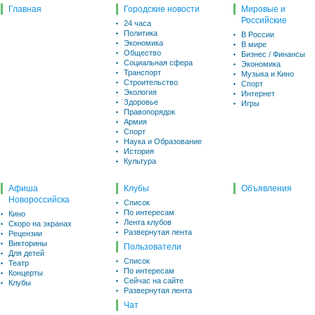
Главная
Городские новости
Мировые и
Российские
24 часа
Политика
В России
Экономика
В мире
Общество
Бизнес / Финансы
Социальная сфера
Экономика
Транспорт
Музыка и Кино
Строительство
Спорт
Экология
Интернет
Здоровье
Игры
Правопорядок
Армия
Спорт
Наука и Образование
История
Культура
Афиша
Клубы
Объявления
Новороссийска
Список
По интересам
Кино
Лента клубов
Скоро на экранах
Развернутая лента
Рецензии
Викторины
Пользователи
Для детей
Список
Театр
По интересам
Концерты
Сейчас на сайте
Клубы
Развернутая лента
Чат