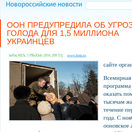
Новороссийские новости
ООН ПРЕДУПРЕДИЛА ОБ УГРО
ГОЛОДА ДЛЯ 1,5 МИЛЛИОНА
УКРАИНЦЕВ
ІвЮаЭШЪ, 5 РЯаХЫп 2016, [09:55],
www.lenta.ru
сайте орга
Всемирная
программа
оказать по
тысячам жи
течение пе
года. С ноя
ооновское 