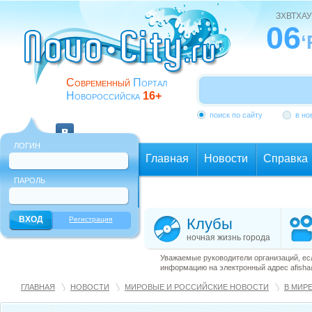
ЗХВТХАУ
06
‘
Современный
Портал
Новороссийска
16+
поиск по сайту
в но
ЛОГИН
Главная
Новости
Справка
ПАРОЛЬ
Еще
Регистрация
Клубы
ночная жизнь города
Уважаемые руководители организаций, ес
информацию на электронный адрес afisha@
ГЛАВНАЯ
НОВОСТИ
МИРОВЫЕ И РОССИЙСКИЕ НОВОСТИ
В МИР