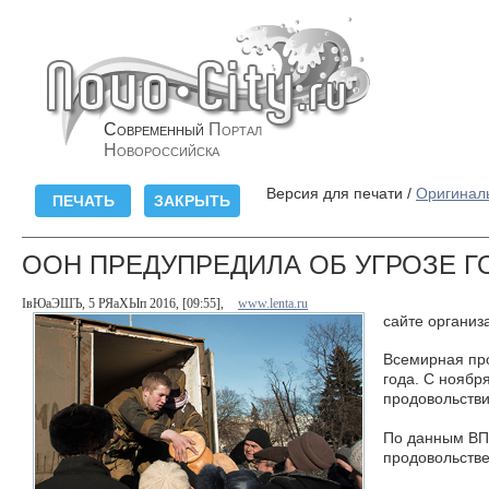
Современный
Портал
Новороссийска
Версия для печати /
Оригинал
ООН ПРЕДУПРЕДИЛА ОБ УГРОЗЕ Г
ІвЮаЭШЪ, 5 РЯаХЫп 2016, [09:55],
www.lenta.ru
сайте организ
Всемирная про
года. С ноябр
продовольстви
По данным ВПП
продовольстве