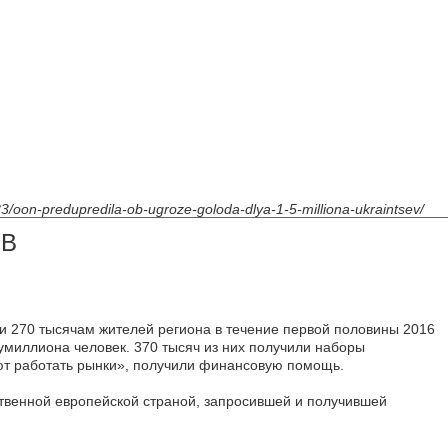
83/oon-predupredila-ob-ugroze-goloda-dlya-1-5-milliona-ukraintsev/
ЕВ
и 270 тысячам жителей региона в течение первой половины 2016
умиллиона человек. 370 тысяч из них получили наборы
ают работать рынки», получили финансовую помощь.
ственной европейской страной, запросившей и получившей