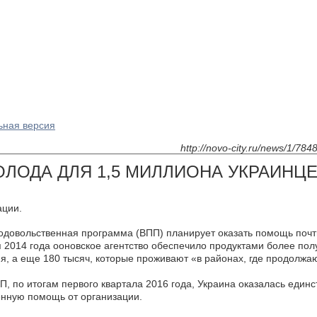
ьная версия
http://novo-city.ru/news/1/784
ОЛОДА ДЛЯ 1,5 МИЛЛИОНА УКРАИНЦ
ации.
довольственная программа (ВПП) планирует оказать помощь почт
я 2014 года ооновское агентство обеспечило продуктами более пол
я, а еще 180 тысяч, которые проживают «в районах, где продолж
, по итогам первого квартала 2016 года, Украина оказалась един
нную помощь от организации.