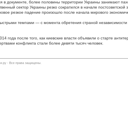
я в документе, более половины территории Украины занимают пах
твенный сектор Украины резко сократился в начале постсоветской 
новое резкое падение произошло после начала мирового экономичес
быстрыми темпами — с момента обретения страной независимости 
014 года после того, как киевские власти объявили о старте антит
ртвами конфликта стали более девяти тысяч человек.
и.ру - Все права защищены.