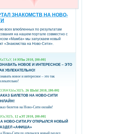
ТАЛ ЗНАКОМСТВ НА НОВО-
ТИ
ню всех влюбленных по результатам
сования на нашем портале совместно с
исом «Мамба» мы запускаем новый
кт «Знакомства на Ново-Сити».
ХвТХаУ,
14 ЮЪв 2010, [00:00]
ЗНАВАТЬ НОВОЕ И ИНТЕРЕСНОЕ – ЭТО
АК УВЛЕКАТЕЛЬНО!
знавать новое и интересное – это так
влекательно!
ЮЭХФХЫмЭШЪ,
26 ШоЫ 2010, [00:00]
АКАЗ БИЛЕТОВ НА НОВО-СИТИ
ОНЛАЙН!
аказ билетов на Ново-Сити онлайн!
вЮаЭШЪ,
12 пЭТ 2010, [00:00]
А НОВО-СИТИ.РУ ОТКРЫЛСЯ НОВЫЙ
РАЗДЕЛ «АФИША»
а Ново-Сити.ру открылся новый раздел