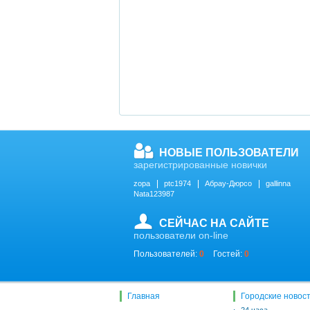
НОВЫЕ ПОЛЬЗОВАТЕЛИ
зарегистрированные новички
zopa
ptc1974
Абрау-Дюрсо
gallinna
Nata123987
СЕЙЧАС НА САЙТЕ
пользователи on-line
Пользователей:
0
Гостей:
0
Главная
Городские новос