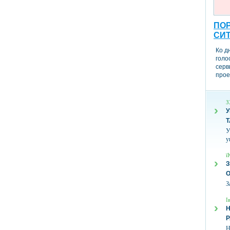
ПОР
СИ
Ко д
голо
серв
прое
З
У
Т
У
у
ї
З
З
І
Н
Н