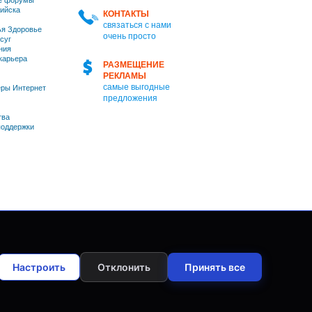
е форумы
ийска
КОНТАКТЫ
связаться с нами
я Здоровье
очень просто
суг
ния
 карьера
РАЗМЕЩЕНИЕ
РЕКЛАМЫ
самые выгодные
ры Интернет
предложения
тва
оддержки
Настроить
Отклонить
Принять все