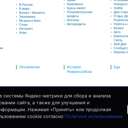
Банки
Основны
Банкоматы
Новоросс
В России
Курсы валют
Хобби
В мире
Потребительские
Дом Семь
Бизнес / Финансы
кредиты
Отдых До
Экономика
Ипотека
Развлече
Музыка и Кино
Автокредиты
Работа и
Спорт
Бизнес
Интернет
Авто
Игры
Компьюте
Связь
Мой Дом
ие
Сообщес
Форумы п
Объявления
История
Еда
Новороссийска
е системы Яндекс-метрики для сбора и анализа
вании сайта, а также для улучшения и
информации. Нажимая «Принять» или продолжая
льзованием cookie согласно
Политике использования