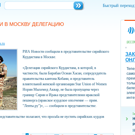
и
Быстрый переход
ЛИ В МОСКВУ ДЕЛЕГАЦИЮ
їЮЭ
.ru
РИА Новости сообщили в представительстве сирийского
ЗАК
Курдистана в Москве.
ОН
«Делегация сирийского Курдистана, в которой, в
Тепе
частности, были Бирибан Осман Хасан, сопредседатель
само
преи
правительства кантона Кобани, и представитель
толь
влиятельной женской организации Star Union of Women
биле
Норин Мыхемед Аквар, не была пропущена через
элек
границу Сирии и Ирака представителями иракской
инте
пешмерга (иракское курдское ополчение — прим.
"Ленты.ру")», — сообщили в представительстве.
І
едставительстве полагают, что просьба не пустить сирийских курдов
Н
Н