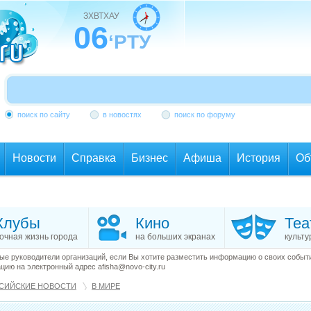
ЗХВТХАУ
06
‘РТУ
поиск по сайту
в новостях
поиск по форуму
Новости
Справка
Бизнес
Афиша
История
Об
Клубы
Кино
Теа
очная жизнь города
на больших экранах
культу
е руководители организаций, если Вы хотите разместить информацию о своих события
ию на электронный адрес afisha@novo-city.ru
СИЙСКИЕ НОВОСТИ
В МИРЕ