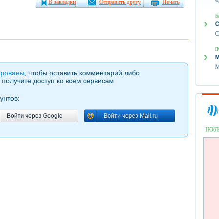
«
В закладки
Отправить другу
Печать
Б
С
С
ї
М
М
ированы
, чтобы оставить комментарий либо
 получите доступ ко всем сервисам
унтов:
Войти через Google
Войти через Mail.ru
Войти через Google
Войти через Mail.ru
ІЮб