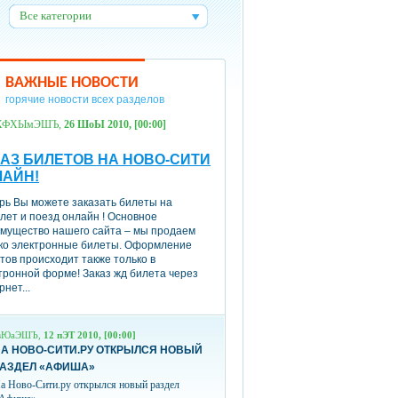
Все категории
:
ВАЖНЫЕ НОВОСТИ
горячие новости всех разделов
ХФХЫмЭШЪ,
26 ШоЫ 2010, [00:00]
АЗ БИЛЕТОВ НА НОВО-СИТИ
ЛАЙН!
рь Вы можете заказать билеты на
лет и поезд онлайн ! Основное
мущество нашего сайта – мы продаем
ко электронные билеты. Оформление
тов происходит также только в
тронной форме! Заказ жд билета через
рнет...
вЮаЭШЪ,
12 пЭТ 2010, [00:00]
А НОВО-СИТИ.РУ ОТКРЫЛСЯ НОВЫЙ
РАЗДЕЛ «АФИША»
а Ново-Сити.ру открылся новый раздел