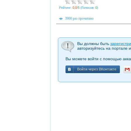
Рейтинг:
0,0
/
5
(Голосов:
0
)
3900 раз прочитано
Вы должны быть
зарегистр
авторизуйтесь на портале и
Вы можете войти с помощью акка
Войти через ВКонтакте
Войти через ВКонтакте