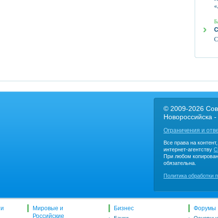
«
Б
С
С
© 2009-2026 Сов
Новороссийска -
Ограничения и отв
Все права на контент
интернет-агентству
C
При любом копирован
обязательна.
Политика обработки 
ти
Мировые и
Бизнес
Форумы
Российские