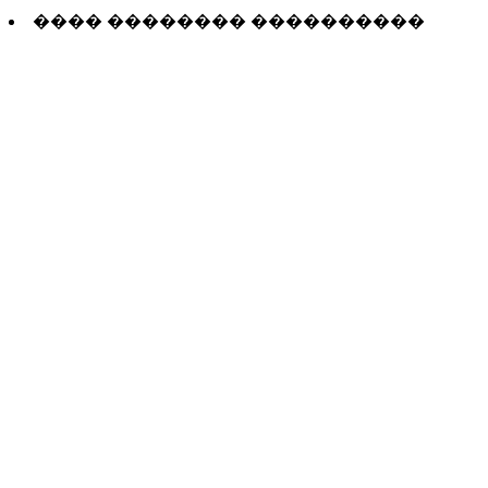
���� �������� ����������