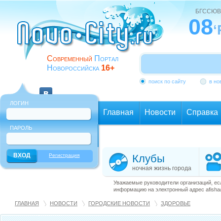
БГССЮВ
08
‘
Современный
Портал
Новороссийска
16+
поиск по сайту
в но
ЛОГИН
Главная
Новости
Справка
ПАРОЛЬ
Еще
Регистрация
Клубы
ночная жизнь города
Уважаемые руководители организаций, ес
информацию на электронный адрес afisha@
ГЛАВНАЯ
НОВОСТИ
ГОРОДСКИЕ НОВОСТИ
ЗДОРОВЬЕ