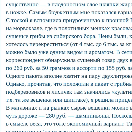
существенно — в плодоносном слое шляпки жиро
в ножке. Самым бюджетным мне показался вариа
С тоской я вспомнила приуроченную к прошлой 
на морвокзале, где в полотняных мешках красов
сушеные грибы из сибирского бора. Цены были, к
хотелось перекреститься (от 4 тыс. до 6 тыс. за к
можно было уже одним видом и ароматом. В сет
корреспондент обнаружила сушеный товар двух 
по 260 руб. за 50 граммов и ассорти по 155 руб. 
Одного пакета вполне хватит на пару двухлитров
Однако, прочитав, что положили в пакет с гриб
подберезовиков и лисичек там значились «культ
т.е. та же вешенка или шиитаке), я решила прице
В магазинах и на рынках сырые вешенки можно взя
чуть дороже — 280 руб. — шампиньоны. Посколь
в смысле веса, это тоже экономичный вариант. Т
шампиньонов (на развес на рынке), едва помест