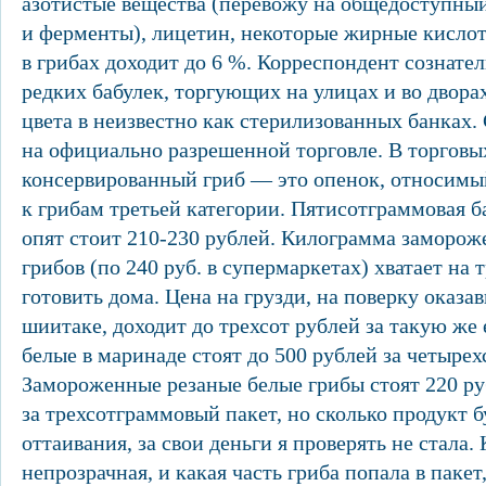
азотистые вещества (перевожу на общедоступны
и ферменты), лицетин, некоторые жирные кисло
в грибах доходит до 6 %. Корреспондент сознате
редких бабулек, торгующих на улицах и во двора
цвета в неизвестно как стерилизованных банках.
на официально разрешенной торговле. В торговы
консервированный гриб — это опенок, относим
к грибам третьей категории. Пятисотграммовая 
опят стоит 210-230 рублей. Килограмма заморо
грибов (по 240 руб. в супермаркетах) хватает на 
готовить дома. Цена на грузди, на поверку оказа
шиитаке, доходит до трехсот рублей за такую же 
белые в маринаде стоят до 500 рублей за четыре
Замороженные резаные белые грибы стоят 220 р
за трехсотграммовый пакет, но сколько продукт б
оттаивания, за свои деньги я проверять не стала.
непрозрачная, и какая часть гриба попала в пакет,