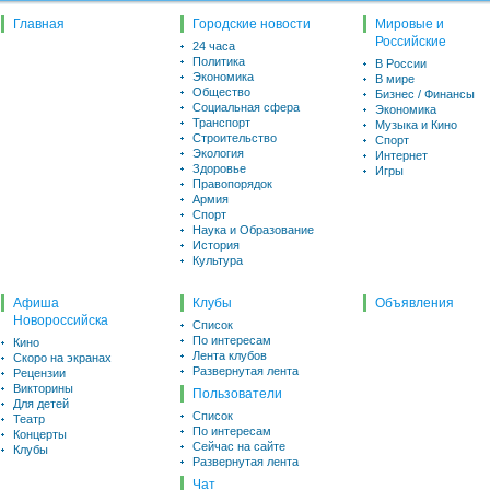
Главная
Городские новости
Мировые и
Российские
24 часа
Политика
В России
Экономика
В мире
Общество
Бизнес / Финансы
Социальная сфера
Экономика
Транспорт
Музыка и Кино
Строительство
Спорт
Экология
Интернет
Здоровье
Игры
Правопорядок
Армия
Спорт
Наука и Образование
История
Культура
Афиша
Клубы
Объявления
Новороссийска
Список
По интересам
Кино
Лента клубов
Скоро на экранах
Развернутая лента
Рецензии
Викторины
Пользователи
Для детей
Список
Театр
По интересам
Концерты
Сейчас на сайте
Клубы
Развернутая лента
Чат