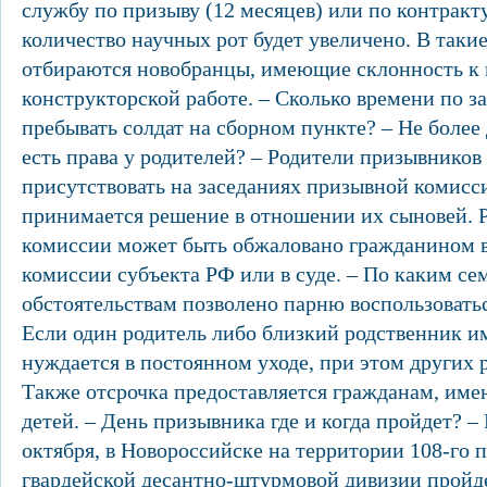
службу по призыву (12 месяцев) или по контракту
количество научных рот будет увеличено. В таки
отбираются новобранцы, имеющие склонность к 
конструкторской работе. – Сколько времени по з
пребывать солдат на сборном пункте? – Не более 
есть права у родителей? – Родители призывников
присутствовать на заседаниях призывной комисси
принимается решение в отношении их сыновей.
комиссии может быть обжаловано гражданином 
комиссии субъекта РФ или в суде. – По каким с
обстоятельствам позволено парню воспользоватьс
Если один родитель либо близкий родственник и
нуждается в постоянном уходе, при этом других 
Также отсрочка предоставляется гражданам, име
детей. – День призывника где и когда пройдет? – 
октября, в Новороссийске на территории 108-го п
гвардейской десантно-штурмовой дивизии пройд