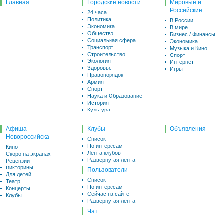
Главная
Городские новости
Мировые и
Российские
24 часа
Политика
В России
Экономика
В мире
Общество
Бизнес / Финансы
Социальная сфера
Экономика
Транспорт
Музыка и Кино
Строительство
Спорт
Экология
Интернет
Здоровье
Игры
Правопорядок
Армия
Спорт
Наука и Образование
История
Культура
Афиша
Клубы
Объявления
Новороссийска
Список
По интересам
Кино
Лента клубов
Скоро на экранах
Развернутая лента
Рецензии
Викторины
Пользователи
Для детей
Список
Театр
По интересам
Концерты
Сейчас на сайте
Клубы
Развернутая лента
Чат