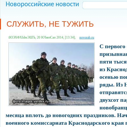
Новороссийские новости
СЛУЖИТЬ, НЕ ТУЖИТЬ
їЮЭХФХЫмЭШЪ, 20 ЮЪвпСап 2014, [13:34],
novorab.ru
С первого
призывная
пяти тыся
из Красно
осенью по
ряды. Из 
отправятс
двухсот п
новобранц
месяца вплоть до новогодних праздников. На
военного комиссариата Краснодарского края 