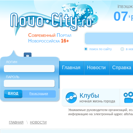
ЇПВЭШЖ
07
‘
Современный
Портал
Новороссийска
16+
поиск по сайту
в но
ЛОГИН
Главная
Новости
Справка
ПАРОЛЬ
Еще
Регистрация
Клубы
ночная жизнь города
Уважаемые руководители организаций, ес
информацию на электронный адрес afisha@
ГЛАВНАЯ
НОВОСТИ