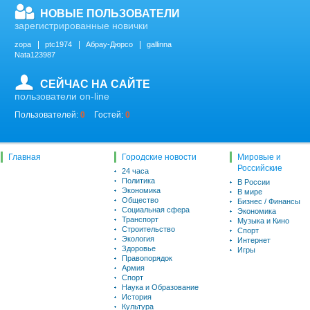
НОВЫЕ ПОЛЬЗОВАТЕЛИ
зарегистрированные новички
zopa
ptc1974
Абрау-Дюрсо
gallinna
Nata123987
СЕЙЧАС НА САЙТЕ
пользователи on-line
Пользователей:
0
Гостей:
0
Главная
Городские новости
Мировые и
Российские
24 часа
Политика
В России
Экономика
В мире
Общество
Бизнес / Финансы
Социальная сфера
Экономика
Транспорт
Музыка и Кино
Строительство
Спорт
Экология
Интернет
Здоровье
Игры
Правопорядок
Армия
Спорт
Наука и Образование
История
Культура