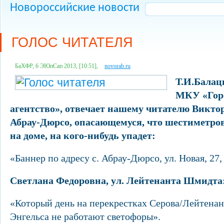
Новороссийские новости
ГОЛОС ЧИТАТЕЛЯ
БаХФР, 6 ЭЮпСап 2013, [10:51],
novorab.ru
Т.И.Балац
МКУ «Горо
агентство», отвечает нашему читателю Викто
Абрау-Дюрсо, опасающемуся, что шестиметр
на доме, на кого-нибудь упадет:
«Баннер по адресу с. Абрау-Дюрсо, ул. Новая, 27
Светлана Федоровна, ул. Лейтенанта Шмидта
«Который день на перекрестках Серова/Лейтена
Энгельса не работают светофоры».