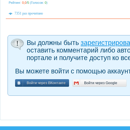
Рейтинг:
0,0
/
5
(Голосов:
0
)
7351 раз прочитано
Вы должны быть
зарегистриров
оставить комментарий либо авт
портале и получите доступ ко в
Вы можете войти с помощью аккаунт
Войти через ВКонтакте
Войти через Google
Войти через ВКонтакте
Войти через Google