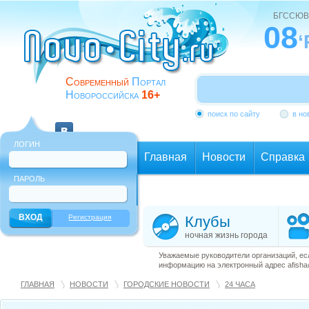
БГССЮВ
08
‘
Современный
Портал
Новороссийска
16+
поиск по сайту
в но
ЛОГИН
Главная
Новости
Справка
ПАРОЛЬ
Еще
Регистрация
Клубы
ночная жизнь города
Уважаемые руководители организаций, ес
информацию на электронный адрес afisha@
ГЛАВНАЯ
НОВОСТИ
ГОРОДСКИЕ НОВОСТИ
24 ЧАСА