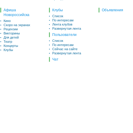
Афиша
Клубы
Объявления
Новороссийска
Список
По интересам
Кино
Лента клубов
Скоро на экранах
Развернутая лента
Рецензии
Викторины
Пользователи
Для детей
Список
Театр
По интересам
Концерты
Сейчас на сайте
Клубы
Развернутая лента
Чат