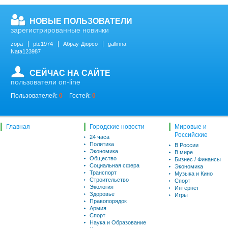
НОВЫЕ ПОЛЬЗОВАТЕЛИ
зарегистрированные новички
zopa
ptc1974
Абрау-Дюрсо
gallinna
Nata123987
СЕЙЧАС НА САЙТЕ
пользователи on-line
Пользователей:
0
Гостей:
0
Главная
Городские новости
Мировые и
Российские
24 часа
Политика
В России
Экономика
В мире
Общество
Бизнес / Финансы
Социальная сфера
Экономика
Транспорт
Музыка и Кино
Строительство
Спорт
Экология
Интернет
Здоровье
Игры
Правопорядок
Армия
Спорт
Наука и Образование