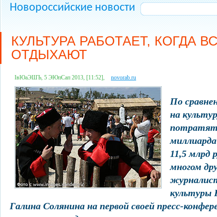
Новороссийские новости
КУЛЬТУРА РАБОТАЕТ, КОГДА В
ОТДЫХАЮТ
ІвЮаЭШЪ, 5 ЭЮпСап 2013, [11:52],
novorab.ru
По сравне
на культур
потратят
миллиарда 
11,5 млрд 
многом дру
журналис
культуры 
Галина Солянина на первой своей пресс-конфер