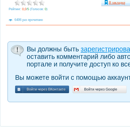
В закладки
Рейтинг:
0,0
/
5
(Голосов:
0
)
6406 раз прочитано
Вы должны быть
зарегистриров
оставить комментарий либо авт
портале и получите доступ ко в
Вы можете войти с помощью аккаунт
Войти через ВКонтакте
Войти через Google
Войти через ВКонтакте
Войти через Google