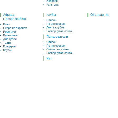
История
Культура
Афиша
Клубы
Объявления
Новороссийска
Список
По интересам
Кино
Лента клубов
Скоро на экранах
Развернутая лента
Рецензии
Викторины
Пользователи
Для детей
Список
Театр
По интересам
Концерты
Сейчас на сайте
Клубы
Развернутая лента
Чат