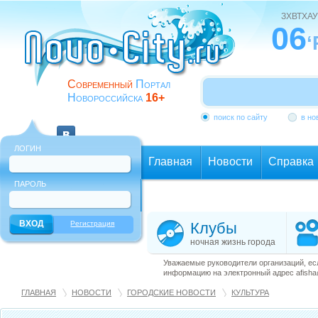
ЗХВТХАУ
06
‘
Современный
Портал
Новороссийска
16+
поиск по сайту
в но
ЛОГИН
Главная
Новости
Справка
ПАРОЛЬ
Еще
Регистрация
Клубы
ночная жизнь города
Уважаемые руководители организаций, ес
информацию на электронный адрес afisha@
ГЛАВНАЯ
НОВОСТИ
ГОРОДСКИЕ НОВОСТИ
КУЛЬТУРА