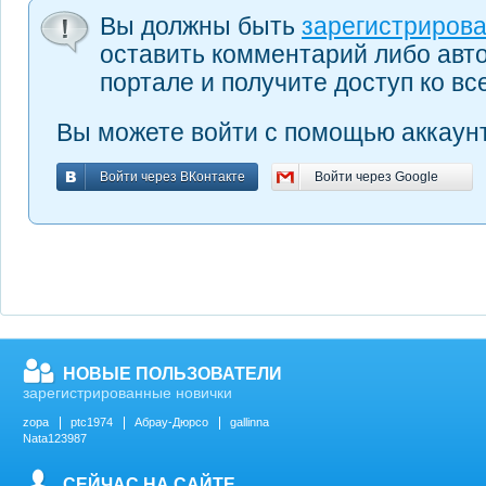
Вы должны быть
зарегистриров
оставить комментарий либо авт
портале и получите доступ ко в
Вы можете войти с помощью аккаунт
Войти через ВКонтакте
Войти через Google
Войти через ВКонтакте
Войти через Google
НОВЫЕ ПОЛЬЗОВАТЕЛИ
зарегистрированные новички
zopa
ptc1974
Абрау-Дюрсо
gallinna
Nata123987
СЕЙЧАС НА САЙТЕ