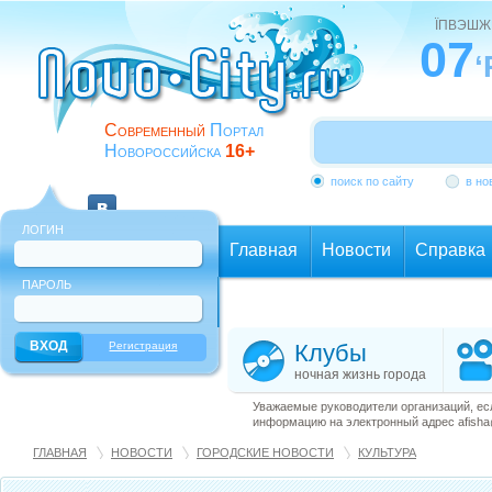
ЇПВЭШЖ
07
‘
Современный
Портал
Новороссийска
16+
поиск по сайту
в но
ЛОГИН
Главная
Новости
Справка
ПАРОЛЬ
Еще
Регистрация
Клубы
ночная жизнь города
Уважаемые руководители организаций, ес
информацию на электронный адрес afisha@
ГЛАВНАЯ
НОВОСТИ
ГОРОДСКИЕ НОВОСТИ
КУЛЬТУРА