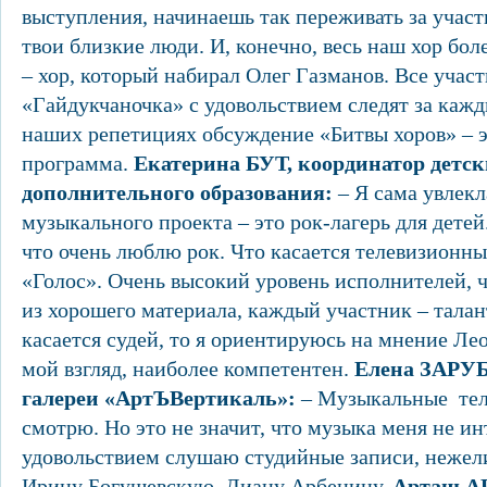
выступления, начинаешь так переживать за участн
твои близкие люди. И, конечно, весь наш хор бол
– хор, который набирал Олег Газманов. Все учас
«Гайдукчаночка» с удовольствием следят за каж
наших репетициях обсуждение «Битвы хоров» – э
программа.
Екатерина БУТ, координатор детс
дополнительного образования:
– Я сама увлекл
музыкального проекта – это рок-лагерь для детей
что очень люблю рок. Что касается телевизионны
«Голос». Очень высокий уровень исполнителей,
из хорошего материала, каждый участник – талан
касается судей, то я ориентируюсь на мнение Лео
мой взгляд, наиболее компетентен.
Елена ЗАРУ
галереи «АртЪВертикаль»:
– Музыкальные тел
смотрю. Но это не значит, что музыка меня не ин
удовольствием слушаю студийные записи, неже
Ирину Богушевскую, Диану Арбенину.
Арташ А