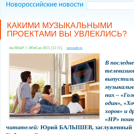
Новороссийские новости
КАКИМИ МУЗЫКАЛЬНЫМИ
ПРОЕКТАМИ ВЫ УВЛЕКЛИСЬ?
їпвЭШжР, 1 ЭЮпСап 2013, [12:11],
novorab.ru
В последн
телевизио
выпустили 
музыкальн
них – «Гол
один», «Хо
хоров» и д
«НР» поин
читателей:
Юрий БАЛЫШЕВ, заслуженный р