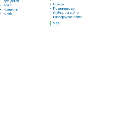
Для детей
Список
Театр
По интересам
Концерты
Сейчас на сайте
Клубы
Развернутая лента
Чат