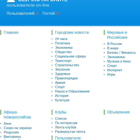
пользователи on-line
Пользователей:
0
Гостей:
0
Главная
Городские новости
Мировые и
Российские
24 часа
Политика
В России
Экономика
В мире
Общество
Бизнес / Финансы
Социальная сфера
Экономика
Транспорт
Музыка и Кино
Строительство
Спорт
Экология
Интернет
Здоровье
Игры
Правопорядок
Армия
Спорт
Наука и Образование
История
Культура
Афиша
Клубы
Объявления
Новороссийска
Список
По интересам
Кино
Лента клубов
Скоро на экранах
Развернутая лента
Рецензии
Викторины
Пользователи