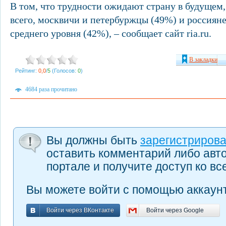
В том, что трудности ожидают страну в будущем,
всего, москвичи и петербуржцы (49%) и россиян
среднего уровня (42%), – сообщает сайт ria.ru.
В закладки
Рейтинг:
0,0
/
5
(Голосов:
0
)
4684 раза прочитано
Вы должны быть
зарегистриров
оставить комментарий либо авт
портале и получите доступ ко в
Вы можете войти с помощью аккаунт
Войти через ВКонтакте
Войти через Google
Войти через ВКонтакте
Войти через Google