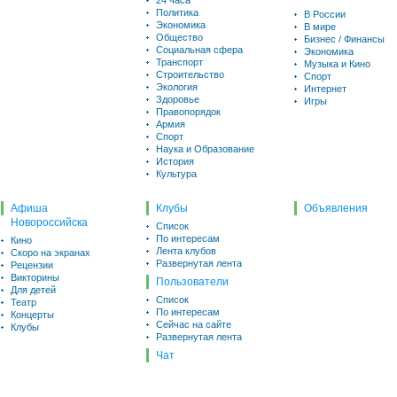
24 часа
Политика
В России
Экономика
В мире
Общество
Бизнес / Финансы
Социальная сфера
Экономика
Транспорт
Музыка и Кино
Строительство
Спорт
Экология
Интернет
Здоровье
Игры
Правопорядок
Армия
Спорт
Наука и Образование
История
Культура
Афиша
Клубы
Объявления
Новороссийска
Список
По интересам
Кино
Лента клубов
Скоро на экранах
Развернутая лента
Рецензии
Викторины
Пользователи
Для детей
Список
Театр
По интересам
Концерты
Сейчас на сайте
Клубы
Развернутая лента
Чат