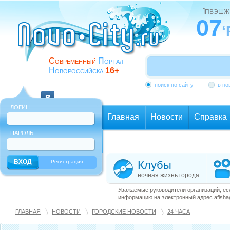
ЇПВЭШЖ
07
‘
Современный
Портал
Новороссийска
16+
поиск по сайту
в но
ЛОГИН
Главная
Новости
Справка
ПАРОЛЬ
Еще
Регистрация
Клубы
ночная жизнь города
Уважаемые руководители организаций, ес
информацию на электронный адрес afisha@
ГЛАВНАЯ
НОВОСТИ
ГОРОДСКИЕ НОВОСТИ
24 ЧАСА