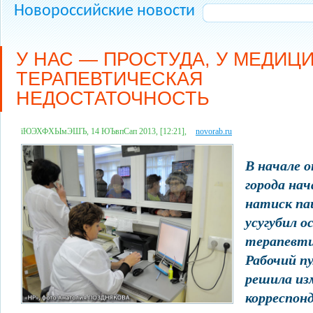
Новороссийские новости
У НАС — ПРОСТУДА, У МЕДИЦ
ТЕРАПЕВТИЧЕСКАЯ
НЕДОСТАТОЧНОСТЬ
їЮЭХФХЫмЭШЪ, 14 ЮЪвпСап 2013, [12:21],
novorab.ru
В начале 
города на
натиск па
усугубил 
терапевти
Рабочий п
решила из
корреспон