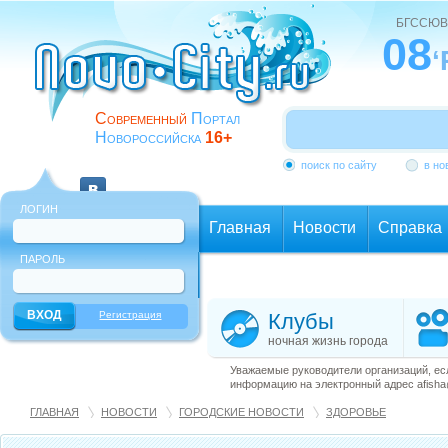
БГССЮВ
08
‘
Современный
Портал
Новороссийска
16+
поиск по сайту
в но
ЛОГИН
Главная
Новости
Справка
ПАРОЛЬ
Еще
Регистрация
Клубы
ночная жизнь города
Уважаемые руководители организаций, ес
информацию на электронный адрес afisha@
ГЛАВНАЯ
НОВОСТИ
ГОРОДСКИЕ НОВОСТИ
ЗДОРОВЬЕ