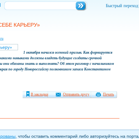
и
Быстрый переход
СЕБЕ КАРЬЕРУ»
.ru
1 октября начался осенний призыв. Как формируется
, какими навыками должны владеть будущие солдаты срочной
ны они обязаны знать и выполнять? Об этом разговор с начальником
 края по городу Новороссийску полковником запаса Константином
В закладки
Отправить другу
Печать
ированы
, чтобы оставить комментарий либо авторизуйтесь на порта