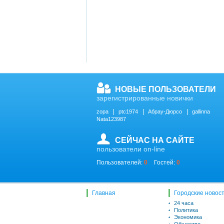
НОВЫЕ ПОЛЬЗОВАТЕЛИ
зарегистрированные новички
zopa
ptc1974
Абрау-Дюрсо
gallinna
Nata123987
СЕЙЧАС НА САЙТЕ
пользователи on-line
Пользователей:
0
Гостей:
0
Главная
Городские новос
24 часа
Политика
Экономика