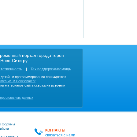
ременный портал города-героя
 Ново-Сити.ру
етственность
Тех.поддержка/помощь
, дизайн и программирование принадлежат
imes WEB Development
.
ии материалов сайта ссылка на источник
персональных данных
е форумы
ийска
КОНТАКТЫ
связаться с нами