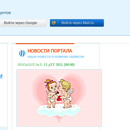
унтов:
Войти через Google
Войти через Mail.ru
Войти через Google
Войти через Mail.ru
НОВОСТИ ПОРТАЛА
наши новости и новинки сервисов
ІЮбЪаХбХЭмХ,
13 дХТ 2011, [00:00]
И