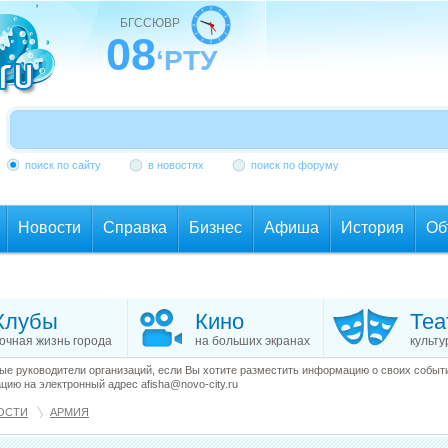
БГССЮВР
08
‘РТУ
поиск по сайту
в новостях
поиск по форуму
Новости
Справка
Бизнес
Афиша
История
Об
Клубы
Кино
Теа
очная жизнь города
на больших экранах
культу
е руководители организаций, если Вы хотите разместить информацию о своих события
ию на электронный адрес afisha@novo-city.ru
ОСТИ
АРМИЯ