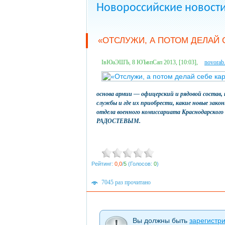
Новороссийские новост
«ОТСЛУЖИ, А ПОТОМ ДЕЛАЙ 
ІвЮаЭШЪ, 8 ЮЪвпСап 2013, [10:03],
novorab
основа армии — офицерский и рядовой состав
службы и где их приобрести, какие новые зако
отдела военного комиссариата Краснодарского
РАДОСТЕВЫМ.
Рейтинг:
0,0
/
5
(Голосов:
0
)
7045 раз прочитано
Вы должны быть
зарегистр