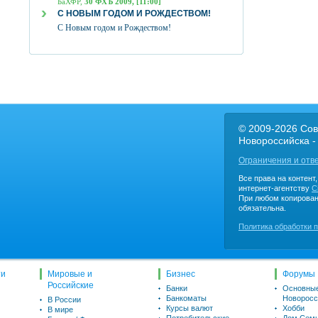
БаХФР,
30 ФХЪ 2009, [11:00]
С НОВЫМ ГОДОМ И РОЖДЕСТВОМ!
С Новым годом и Рождеством!
© 2009-2026 Сов
Новороссийска -
Ограничения и отв
Все права на контент
интернет-агентству
C
При любом копирован
обязательна.
Политика обработки 
ти
Мировые и
Бизнес
Форумы
Российские
Банки
Основны
Банкоматы
Новоросс
В России
Курсы валют
Хобби
В мире