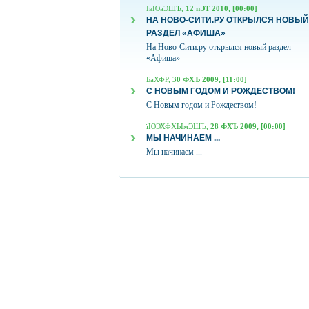
ІвЮаЭШЪ,
12 пЭТ 2010, [00:00]
НА НОВО-СИТИ.РУ ОТКРЫЛСЯ НОВЫЙ
РАЗДЕЛ «АФИША»
На Ново-Сити.ру открылся новый раздел
«Афиша»
БаХФР,
30 ФХЪ 2009, [11:00]
С НОВЫМ ГОДОМ И РОЖДЕСТВОМ!
С Новым годом и Рождеством!
їЮЭХФХЫмЭШЪ,
28 ФХЪ 2009, [00:00]
МЫ НАЧИНАЕМ ...
Мы начинаем ...