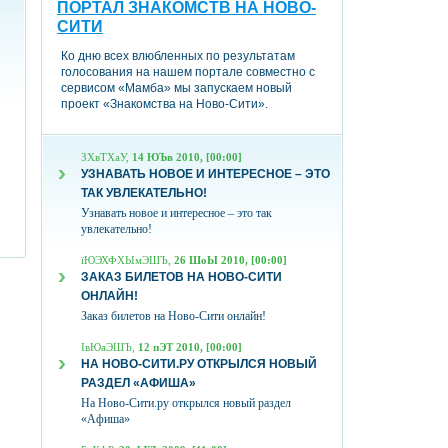
ПОРТАЛ ЗНАКОМСТВ НА НОВО-
СИТИ
Ко дню всех влюбленных по результатам
голосования на нашем портале совместно с
сервисом «Мамба» мы запускаем новый
проект «Знакомства на Ново-Сити».
ЗХвТХаУ,
14 ЮЪв 2010, [00:00]
УЗНАВАТЬ НОВОЕ И ИНТЕРЕСНОЕ – ЭТО
ТАК УВЛЕКАТЕЛЬНО!
Узнавать новое и интересное – это так
увлекательно!
їЮЭХФХЫмЭШЪ,
26 ШоЫ 2010, [00:00]
ЗАКАЗ БИЛЕТОВ НА НОВО-СИТИ
ОНЛАЙН!
Заказ билетов на Ново-Сити онлайн!
ІвЮаЭШЪ,
12 пЭТ 2010, [00:00]
НА НОВО-СИТИ.РУ ОТКРЫЛСЯ НОВЫЙ
РАЗДЕЛ «АФИША»
На Ново-Сити.ру открылся новый раздел
«Афиша»