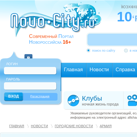
ЇЮЭХФ
10
‘
Современный
Портал
Новороссийска
16+
поиск по сайту
в но
ЛОГИН
Главная
Новости
Справка
ПАРОЛЬ
Еще
Регистрация
Клубы
ночная жизнь города
Уважаемые руководители организаций, ес
информацию на электронный адрес afisha@
ГЛАВНАЯ
НОВОСТИ
ГОРОДСКИЕ НОВОСТИ
АРМИЯ