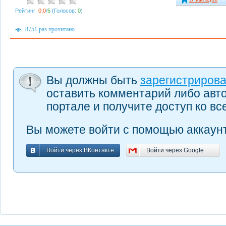
Рейтинг:
0,0
/
5
(Голосов:
0
)
8751 раз прочитано
Вы должны быть
зарегистриров
оставить комментарий либо авт
портале и получите доступ ко в
Вы можете войти с помощью аккаунт
Войти через ВКонтакте
Войти через Google
Войти через ВКонтакте
Войти через Google