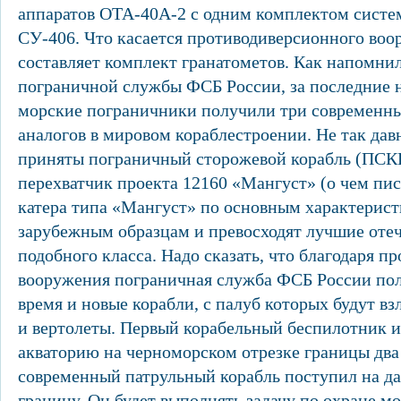
аппаратов ОТА-40А-2 с одним комплектом систе
СУ-406. Что касается противодиверсионного воор
составляет комплект гранатометов. Как напомни
пограничной службы ФСБ России, за последние 
морские пограничники получили три современны
аналогов в мировом кораблестроении. Не так да
приняты пограничный сторожевой корабль (ПСКР
перехватчик проекта 12160 «Мангуст» (о чем пис
катера типа «Мангуст» по основным характерис
зарубежным образцам и превосходят лучшие отеч
подобного класса. Надо сказать, что благодаря п
вооружения пограничная служба ФСБ России пол
время и новые корабли, с палуб которых будут в
и вертолеты. Первый корабельный беспилотник 
акваторию на черноморском отрезке границы два 
современный патрульный корабль поступил на д
границу. Он будет выполнять задачу по охране м