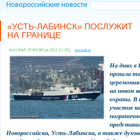
Новороссийские новости
«УСТЬ-ЛАБИНСК» ПОСЛУЖИТ
НА ГРАНИЦЕ
БгССЮвР, 29 ФХЪРСап 2012, [11:05],
novorab.ru
На днях в 
прошла т
церемония
на новом к
охраны. В
участие к
погранично
представи
Новороссийска, Усть-Лабинска, а также духо