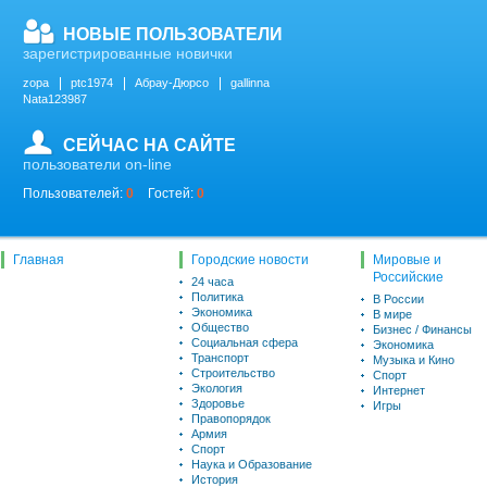
НОВЫЕ ПОЛЬЗОВАТЕЛИ
зарегистрированные новички
zopa
ptc1974
Абрау-Дюрсо
gallinna
Nata123987
СЕЙЧАС НА САЙТЕ
пользователи on-line
Пользователей:
0
Гостей:
0
Главная
Городские новости
Мировые и
Российские
24 часа
Политика
В России
Экономика
В мире
Общество
Бизнес / Финансы
Социальная сфера
Экономика
Транспорт
Музыка и Кино
Строительство
Спорт
Экология
Интернет
Здоровье
Игры
Правопорядок
Армия
Спорт
Наука и Образование
История