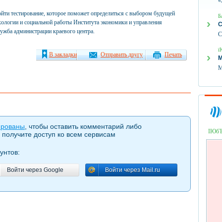
«
ти тестирование, которое поможет определиться с выбором будущей
Б
ихологии и социальной работы Института экономики и управления
С
лужба администрации краевого центра.
С
ї
В закладки
Отправить другу
Печать
М
М
ированы
, чтобы оставить комментарий либо
ІЮб
 получите доступ ко всем сервисам
унтов:
Войти через Google
Войти через Mail.ru
Войти через Google
Войти через Mail.ru