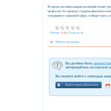
Во время выставки каждый желающий сможет прой
профессии. Его проведут студенты факультета пс
в медицине и социальной сфере, сообщает пресс-с
Рейтинг:
0,0
/
5
(Голосов:
0
)
3688 раз прочитано
Вы должны быть
зарегистр
авторизуйтесь на портале и
Вы можете войти с помощью акка
Войти через ВКонтакте
Войти через ВКонтакте