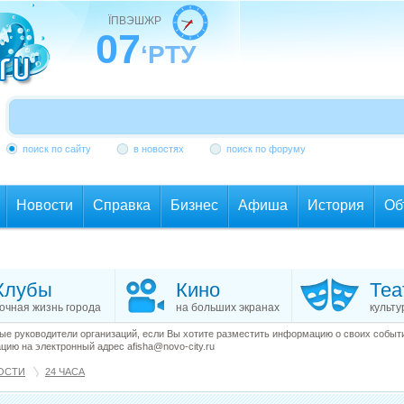
ЇПВЭШЖР
07
‘РТУ
поиск по сайту
в новостях
поиск по форуму
Новости
Справка
Бизнес
Афиша
История
Об
Клубы
Кино
Теа
очная жизнь города
на больших экранах
культу
е руководители организаций, если Вы хотите разместить информацию о своих события
ию на электронный адрес afisha@novo-city.ru
ОСТИ
24 ЧАСА