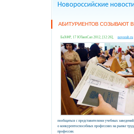
Новороссийские новост
АБИТУРИЕНТОВ СОЗЫВАЮТ В
БаХФР, 17 ЮЪвпСап 2012, [12:26],
novorab.ru
пообщаться с представителями учебных заведений
о конкурентоспособных профессиях на рынке труд
профессии.