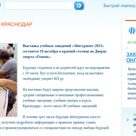
и
Быстрый переход
 КРАСНОДАР
їЮЭ
Выставка учебных заведений «Абитуриент-2013»
состоится 19 октября в краевой столице во Дворце
ЗАК
спорта «Олимп».
ОН
Будущих студентов и их родителей ждут на мероприятии
Тепе
с 10 часов. Все услуги бесплатные, вход на выставку
само
свободный, уверяет КП.ру.
преи
толь
биле
На выставке будут широко представлены высшие,
элек
средние специальные и начальные профессиональные
инте
учебные заведения, учебные центры и курсы
Краснодара – всего около 40 учебных заведений.
І
В течение трех часов будущие абитуриенты смогут
Н
, получить подробную информацию о правилах приема, узнать
а и проконсультироваться со специалистами по поводу выбора будущей
Н