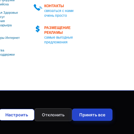
е форумы
ийска
КОНТАКТЫ
связаться с нами
я Здоровье
очень просто
суг
ния
 карьера
РАЗМЕЩЕНИЕ
РЕКЛАМЫ
самые выгодные
ры Интернет
предложения
тва
оддержки
Настроить
Отклонить
Принять все