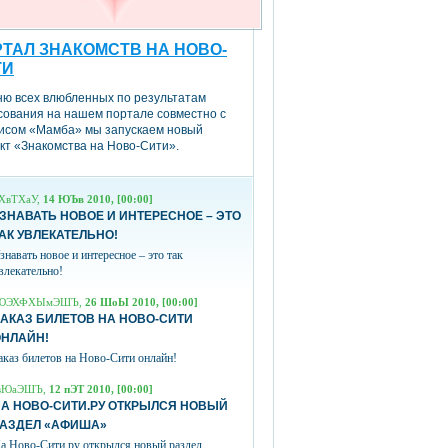
ТАЛ ЗНАКОМСТВ НА НОВО-
ТИ
ню всех влюбленных по результатам
сования на нашем портале совместно с
исом «Мамба» мы запускаем новый
кт «Знакомства на Ново-Сити».
ХвТХаУ,
14 ЮЪв 2010, [00:00]
ЗНАВАТЬ НОВОЕ И ИНТЕРЕСНОЕ – ЭТО
АК УВЛЕКАТЕЛЬНО!
знавать новое и интересное – это так
влекательно!
ЮЭХФХЫмЭШЪ,
26 ШоЫ 2010, [00:00]
АКАЗ БИЛЕТОВ НА НОВО-СИТИ
ОНЛАЙН!
аказ билетов на Ново-Сити онлайн!
вЮаЭШЪ,
12 пЭТ 2010, [00:00]
А НОВО-СИТИ.РУ ОТКРЫЛСЯ НОВЫЙ
РАЗДЕЛ «АФИША»
а Ново-Сити.ру открылся новый раздел