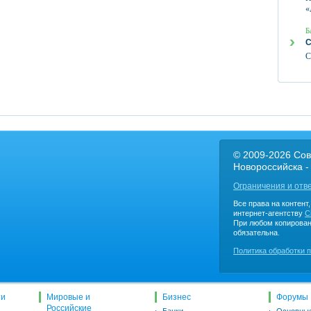
«
Б
С
С
© 2009-2026 Сов
Новороссийска -
Ограничения и отв
Все права на контент
интернет-агентству
C
При любом копирован
обязательна.
Политика обработки 
ти
Мировые и
Бизнес
Форумы
Российские