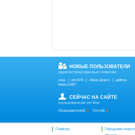
НОВЫЕ ПОЛЬЗОВАТЕЛИ
зарегистрированные новички
zopa
ptc1974
Абрау-Дюрсо
gallinna
Nata123987
СЕЙЧАС НА САЙТЕ
пользователи on-line
Пользователей:
0
Гостей:
0
Главная
Городские новос