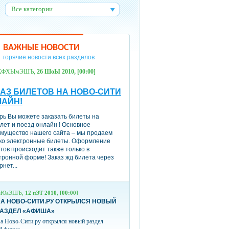
Все категории
:
ВАЖНЫЕ НОВОСТИ
горячие новости всех разделов
ХФХЫмЭШЪ,
26 ШоЫ 2010, [00:00]
АЗ БИЛЕТОВ НА НОВО-СИТИ
ЛАЙН!
рь Вы можете заказать билеты на
лет и поезд онлайн ! Основное
мущество нашего сайта – мы продаем
ко электронные билеты. Оформление
тов происходит также только в
тронной форме! Заказ жд билета через
рнет...
вЮаЭШЪ,
12 пЭТ 2010, [00:00]
А НОВО-СИТИ.РУ ОТКРЫЛСЯ НОВЫЙ
РАЗДЕЛ «АФИША»
а Ново-Сити.ру открылся новый раздел