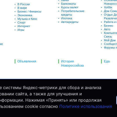
Банки
Основны
Банкоматы
Новоросс
В России
Курсы валют
Хобби
В мире
Потребительские
Дом Семь
Бизнес / Финансы
кредиты
Отдых До
Экономика
Ипотека
Развлече
Музыка и Кино
Автокредиты
Работа и
Спорт
Бизнес
Интернет
Авто
Игры
Компьюте
Связь
Мой Дом
ие
Сообщес
Форумы п
Объявления
История
Еда
Новороссийска
е системы Яндекс-метрики для сбора и анализа
вании сайта, а также для улучшения и
информации. Нажимая «Принять» или продолжая
льзованием cookie согласно
Политике использования