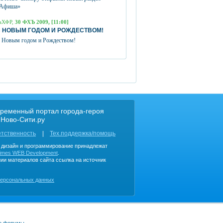
Афиша»
аХФР,
30 ФХЪ 2009, [11:00]
 НОВЫМ ГОДОМ И РОЖДЕСТВОМ!
 Новым годом и Рождеством!
ременный портал города-героя
 Ново-Сити.ру
етственность
Тех.поддержка/помощь
, дизайн и программирование принадлежат
imes WEB Development
.
ии материалов сайта ссылка на источник
персональных данных