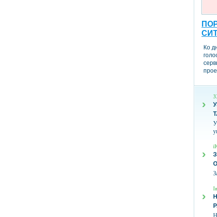
ПОР
СИ
Ко д
голо
серв
прое
З
У
Т
У
у
ї
З
З
І
Н
Н