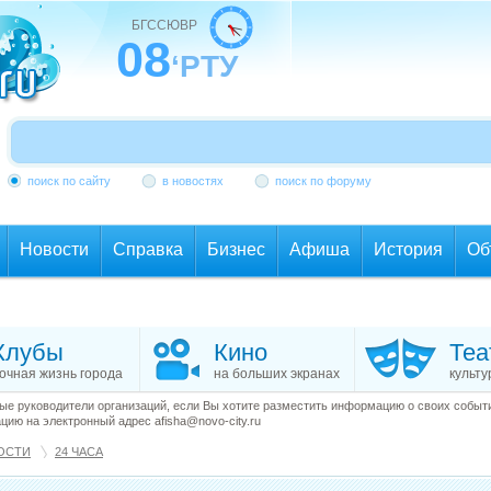
БГССЮВР
08
‘РТУ
поиск по сайту
в новостях
поиск по форуму
Новости
Справка
Бизнес
Афиша
История
Об
Клубы
Кино
Теа
очная жизнь города
на больших экранах
культу
е руководители организаций, если Вы хотите разместить информацию о своих события
ию на электронный адрес afisha@novo-city.ru
ОСТИ
24 ЧАСА