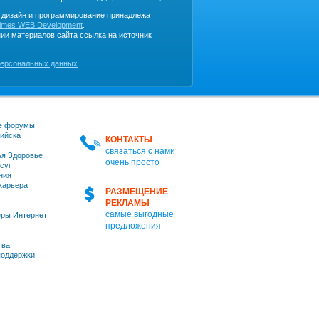
, дизайн и программирование принадлежат
imes WEB Development
.
ии материалов сайта ссылка на источник
персональных данных
е форумы
ийска
КОНТАКТЫ
связаться с нами
я Здоровье
очень просто
суг
ния
 карьера
РАЗМЕЩЕНИЕ
РЕКЛАМЫ
самые выгодные
ры Интернет
предложения
тва
оддержки