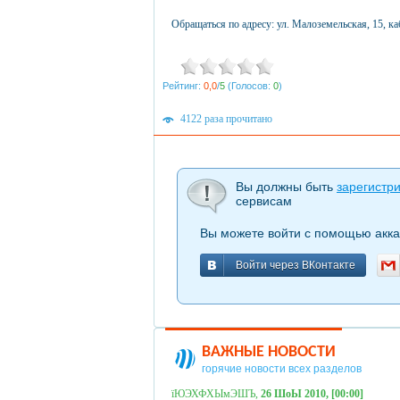
Обращаться по адресу: ул. Малоземельская, 15, ка
Рейтинг:
0,0
/
5
(Голосов:
0
)
4122 раза прочитано
Вы должны быть
зарегистр
сервисам
Вы можете войти с помощью акка
Войти через ВКонтакте
Войти через ВКонтакте
ВАЖНЫЕ НОВОСТИ
горячие новости всех разделов
їЮЭХФХЫмЭШЪ,
26 ШоЫ 2010, [00:00]