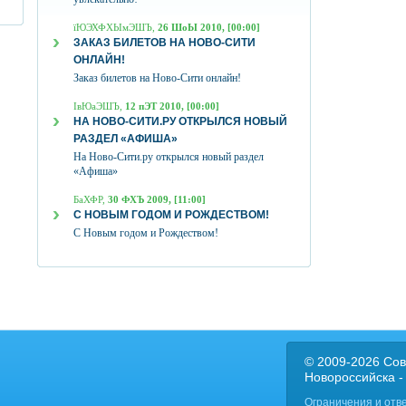
їЮЭХФХЫмЭШЪ,
26 ШоЫ 2010, [00:00]
ЗАКАЗ БИЛЕТОВ НА НОВО-СИТИ
ОНЛАЙН!
Заказ билетов на Ново-Сити онлайн!
ІвЮаЭШЪ,
12 пЭТ 2010, [00:00]
НА НОВО-СИТИ.РУ ОТКРЫЛСЯ НОВЫЙ
РАЗДЕЛ «АФИША»
На Ново-Сити.ру открылся новый раздел
«Афиша»
БаХФР,
30 ФХЪ 2009, [11:00]
С НОВЫМ ГОДОМ И РОЖДЕСТВОМ!
С Новым годом и Рождеством!
© 2009-2026 Сов
Новороссийска -
Ограничения и отв