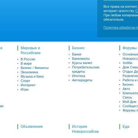
Все права на контент
интернет-агентству
C
При любом копирован
обязательна.
Политика обработки 
ти
Мировые и
Бизнес
Форумы
Российские
Банки
Основны
Банкоматы
Новоросс
В России
Курсы валют
Хобби
В мире
Потребительские
Дом Семь
Бизнес / Финансы
кредиты
Отдых До
Экономика
Ипотека
Развлече
Музыка и Кино
Автокредиты
Работа и
Спорт
Бизнес
Интернет
Авто
Игры
Компьюте
Связь
Мой Дом
ие
Сообщес
Форумы п
Объявления
История
Еда
Новороссийска