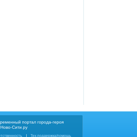
ременный портал города-героя
 Ново-Сити.ру
етственность
Тех.поддержка/помощь