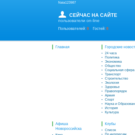
Nata123987
СЕЙЧАС НА САЙТЕ
пользователи on-line
Пользователей:
0
Гостей:
0
Главная
Городские новос
24 часа
Политика
Экономика
Общество
Социальная сфера
Транспорт
Строительство
Экология
Здоровье
Правопорядок
Армия
Спорт
Наука и Образован
История
Культура
Афиша
Клубы
Новороссийска
Список
По интересам
Кино