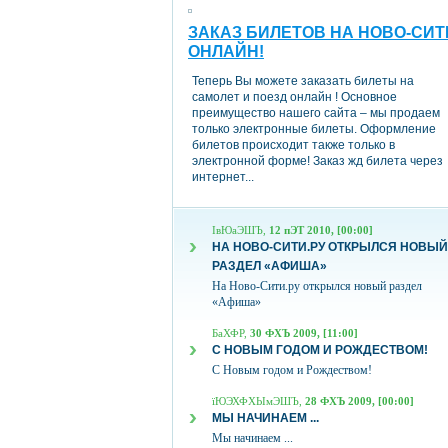
ЗАКАЗ БИЛЕТОВ НА НОВО-СИТ
ОНЛАЙН!
Теперь Вы можете заказать билеты на
самолет и поезд онлайн ! Основное
преимущество нашего сайта – мы продаем
только электронные билеты. Оформление
билетов происходит также только в
электронной форме! Заказ жд билета через
интернет...
ІвЮаЭШЪ,
12 пЭТ 2010, [00:00]
НА НОВО-СИТИ.РУ ОТКРЫЛСЯ НОВЫЙ
РАЗДЕЛ «АФИША»
На Ново-Сити.ру открылся новый раздел
«Афиша»
БаХФР,
30 ФХЪ 2009, [11:00]
С НОВЫМ ГОДОМ И РОЖДЕСТВОМ!
С Новым годом и Рождеством!
їЮЭХФХЫмЭШЪ,
28 ФХЪ 2009, [00:00]
МЫ НАЧИНАЕМ ...
Мы начинаем ...