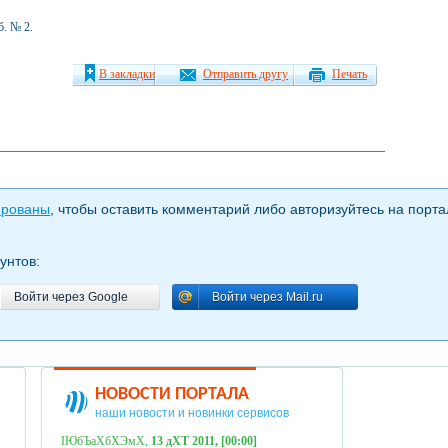
б. № 2.
В закладки
Отправить другу
Печать
ированы
, чтобы оставить комментарий либо авторизуйтесь на порта
унтов:
Войти через Google
Войти через Mail.ru
Войти через Google
Войти через Mail.ru
НОВОСТИ ПОРТАЛА
наши новости и новинки сервисов
ІЮбЪаХбХЭмХ,
13 дХТ 2011, [00:00]