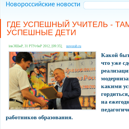
Новороссийские новости
ГДЕ УСПЕШНЫЙ УЧИТЕЛЬ - ТА
УСПЕШНЫЕ ДЕТИ
їпвЭШжР, 31 РТУгбвР 2012, [09:35],
novorab.ru
Какой быт
что уже сд
реализаци
модерниза
какими у
гордиться
на ежегод
педагогич
работников образования.