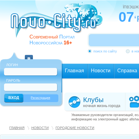
ЇПВЭШЖ
07
‘
Современный
Портал
Новороссийска
16+
поиск по сайту
в но
ЛОГИН
Главная
Новости
Справка
ПАРОЛЬ
Еще
Регистрация
Клубы
ночная жизнь города
Уважаемые руководители организаций, ес
информацию на электронный адрес afisha@
ГЛАВНАЯ
НОВОСТИ
ГОРОДСКИЕ НОВОСТИ