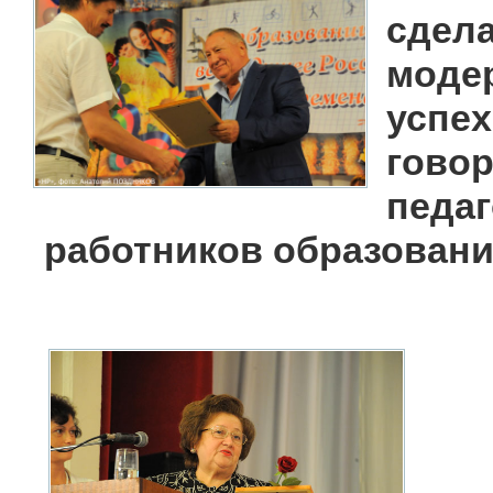
сдела
модер
успех
говор
педа
работников образован