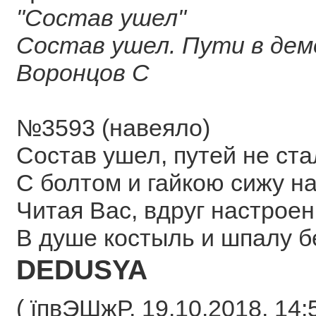
"Состав ушел"
Состав ушел. Пути в де
Воронцов С
№3593 (навеяло)
Состав ушел, путей не ста
С болтом и гайкою сижу н
Читая Вас, вдруг настроен
В душе костыль и шпалу б
DEDUSYA
( їпвЭШжР, 19.10.2018, 14:5