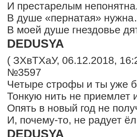
И престарелым непонятна
В душе «пернатая» нужн
В моей душе гнездовье дя
DEDUSYA
( ЗХвТХаУ, 06.12.2018, 16:
№3597
Четыре строфы и ты уже б
Тонкую нить не приемлет и
Опять в новый год не пол
И, почему-то, не радует ёл
DEDUSYA