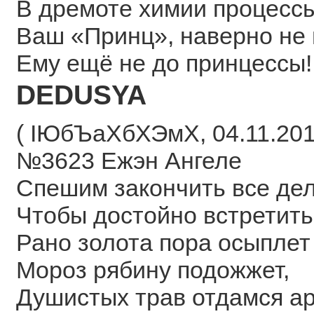
В дремоте химии процессы
Ваш «Принц», наверно не 
Ему ещё не до принцессы!
DEDUSYA
( ІЮбЪаХбХЭмХ, 04.11.2018
№3623 Ежэн Ангеле
Спешим закончить все дел
Чтобы достойно встретить
Рано золота пора осыплет
Мороз рябину подожжет,
Душистых трав отдамся ар