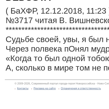
( БаХФР, 12.12.2018, 11:23 
№3717 читая В. Вишневск
********************************
Судьбе своей, увы, я был 
Через полвека пОнял муд
«Когда то был одной тобо
А, сколько в мире том не 
© 2009-2026, Современный портал города-героя Новороссийска - Ново-Сит
Контакты
Реклама на сайте
Ограничения и ответственность