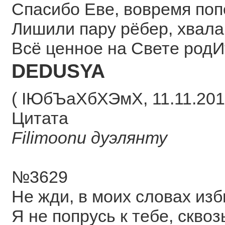
Спасибо Еве, вовремя поп
Лишили пару рёбер, хвала 
Всё ценное на Свете родИт
DEDUSYA
( ІЮбЪаХбХЭмХ, 11.11.2018
Цитата
Filimoonu дуэлянту
№3629
Не жди, в моих словах из
Я не попрусь к тебе, сквоз