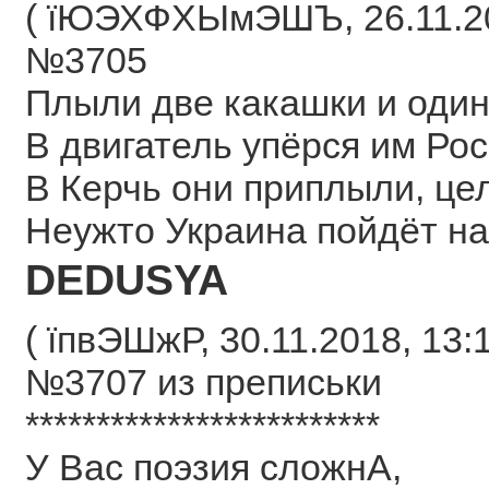
( їЮЭХФХЫмЭШЪ, 26.11.201
№3705
Плыли две какашки и один
В двигатель упёрся им Ро
В Керчь они приплыли, це
Неужто Украина пойдёт на
DEDUSYA
( їпвЭШжР, 30.11.2018, 13:1
№3707 из преписьки
*************************
У Вас поэзия сложнА,