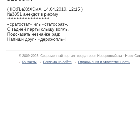
( ІЮбЪаХбХЭмХ, 14.04.2019, 12:15 )
№3851 анекдот в рифму
***************************
«сратостат» иль «статосрат»,
С задней парты слышу вопль.
Подсказать незнайке рад:
Напиши друг - «дерижопль»!
© 2009-2026, Современный портал города-героя Новороссийска - Ново-Сит
Контакты
Реклама на сайте
Ограничения и ответственность