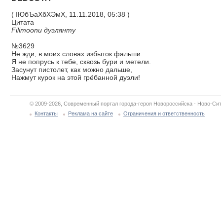
( ІЮбЪаХбХЭмХ, 11.11.2018, 05:38 )
Цитата
Filimoonu дуэлянту
№3629
Не жди, в моих словах избыток фальши.
Я не попрусь к тебе, сквозь бури и метели.
Засунут пистолет, как можно дальше,
Нажмут курок на этой грёбанной дуэли!
© 2009-2026, Современный портал города-героя Новороссийска - Ново-Сит
Контакты
Реклама на сайте
Ограничения и ответственность