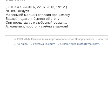
( їЮЭХФХЫмЭШЪ, 22.07.2013, 19:12 )
№1897 Дедуся
Маленький мальчик спросил про измену.
Башкой педагоги бьются об стену…
Они представляли любовный роман…
А, мальчику, просто, наклАли в карман!
© 2009-2026, Современный портал города-героя Новороссийска - Ново-Сит
Контакты
Реклама на сайте
Ограничения и ответственность