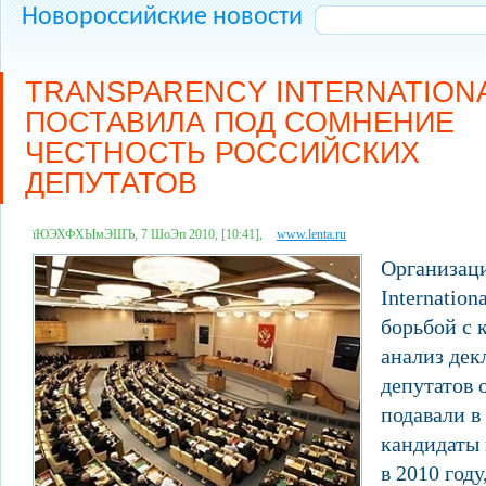
Новороссийские новости
TRANSPARENCY INTERNATION
ПОСТАВИЛА ПОД СОМНЕНИЕ
ЧЕСТНОСТЬ РОССИЙСКИХ
ДЕПУТАТОВ
їЮЭХФХЫмЭШЪ, 7 ШоЭп 2010, [10:41],
www.lenta.ru
Организаци
Internatio
борьбой с 
анализ дек
депутатов 
подавали в 
кандидаты 
в 2010 году