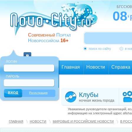
БГССЮВ
08
‘
Современный
Портал
Новороссийска
16+
поиск по сайту
в но
ЛОГИН
Главная
Новости
Справка
ПАРОЛЬ
Еще
Регистрация
Клубы
ночная жизнь города
Уважаемые руководители организаций, ес
информацию на электронный адрес afisha@
ГЛАВНАЯ
НОВОСТИ
МИРОВЫЕ И РОССИЙСКИЕ НОВОСТИ
В РОС