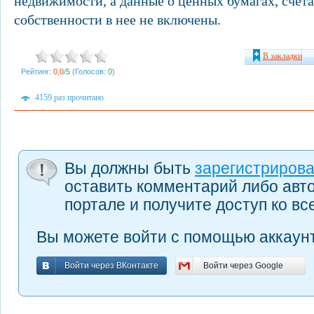
недвижимости, а данные о ценных бумагах, счета
собственности в нее не включены.
В закладки
Рейтинг:
0,0
/
5
(Голосов:
0
)
4159 раз прочитано
Вы должны быть
зарегистриров
оставить комментарий либо авт
портале и получите доступ ко в
Вы можете войти с помощью аккаунт
Войти через ВКонтакте
Войти через Google
Войти через ВКонтакте
Войти через Google