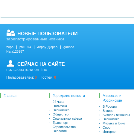
НОВЫЕ ПОЛЬЗОВАТЕЛИ
зарегистрированные новички
zopa
ptc1974
Абрау-Дюрсо
gallinna
Nata123987
СЕЙЧАС НА САЙТЕ
пользователи on-line
Пользователей:
0
Гостей:
0
Главная
Городские новости
Мировые и
Российские
24 часа
Политика
В России
Экономика
В мире
Общество
Бизнес / Финансы
Социальная сфера
Экономика
Транспорт
Музыка и Кино
Строительство
Спорт
Экология
Интернет