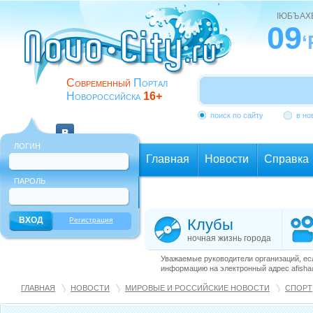
ІЮБЪАХ
09
‘
Современный
Портал
Новороссийска
16+
поиск по сайту
в но
ЛОГИН
Главная
Новости
Справка
ПАРОЛЬ
Еще
Регистрация
Клубы
ночная жизнь города
Уважаемые руководители организаций, ес
информацию на электронный адрес afisha@
ГЛАВНАЯ
НОВОСТИ
МИРОВЫЕ И РОССИЙСКИЕ НОВОСТИ
СПОРТ