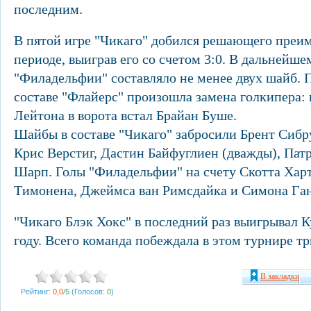
последним.
В пятой игре "Чикаго" добился решающего преи
периоде, выиграв его со счетом 3:0. В дальнейше
"Филадельфии" составляло не менее двух шайб. П
составе "Флайерс" произошла замена голкипера:
Лейтона в ворота встал Брайан Буше.
Шайбы в составе "Чикаго" забросили Брент Сибр
Крис Верстиг, Дастин Байфуглиен (дважды), Пат
Шарп. Голы "Филадельфии" на счету Скотта Хар
Тимонена, Джеймса ван Римсдайка и Симона Ган
"Чикаго Блэк Хокс" в последний раз выигрывал К
году. Всего команда побеждала в этом турнире тр
В закладки
Рейтинг:
0,0
/
5
(Голосов:
0
)