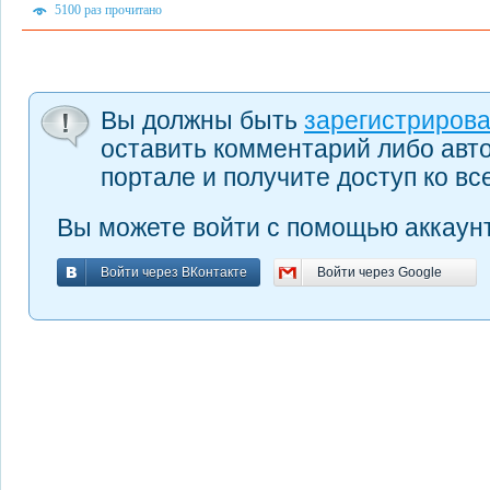
5100 раз прочитано
Вы должны быть
зарегистриров
оставить комментарий либо авт
портале и получите доступ ко в
Вы можете войти с помощью аккаунт
Войти через ВКонтакте
Войти через Google
Войти через ВКонтакте
Войти через Google