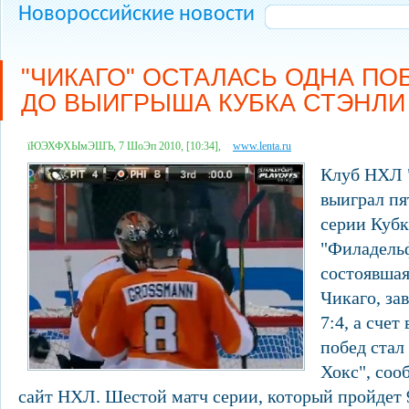
Новороссийские новости
"ЧИКАГО" ОСТАЛАСЬ ОДНА ПО
ДО ВЫИГРЫША КУБКА СТЭНЛИ
їЮЭХФХЫмЭШЪ, 7 ШоЭп 2010, [10:34],
www.lenta.ru
Клуб НХЛ 
выиграл п
серии Кубк
"Филадельф
состоявшая
Чикаго, за
7:4, а счет
побед стал 
Хокс", со
сайт НХЛ. Шестой матч серии, который пройдет 