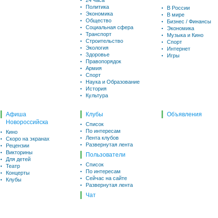
24 часа
Политика
В России
Экономика
В мире
Общество
Бизнес / Финансы
Социальная сфера
Экономика
Транспорт
Музыка и Кино
Строительство
Спорт
Экология
Интернет
Здоровье
Игры
Правопорядок
Армия
Спорт
Наука и Образование
История
Культура
Афиша
Клубы
Объявления
Новороссийска
Список
По интересам
Кино
Лента клубов
Скоро на экранах
Развернутая лента
Рецензии
Викторины
Пользователи
Для детей
Список
Театр
По интересам
Концерты
Сейчас на сайте
Клубы
Развернутая лента
Чат