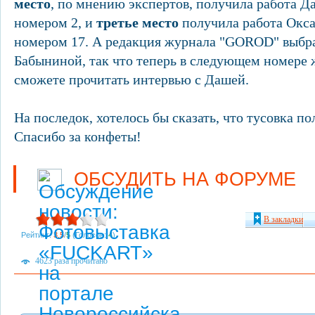
место
, по мнению экспертов, получила работа Д
номером 2, и
третье место
получила работа Окса
номером 17. А редакция журнала "GOROD" выбра
Бабыниной, так что теперь в следующем номере
сможете прочитать интервью с Дашей.
На последок, хотелось бы сказать, что тусовка п
Спасибо за конфеты!
ОБСУДИТЬ НА ФОРУМЕ
В закладки
Рейтинг:
3,5
/
5
(Голосов:
4
)
4623 раза прочитано