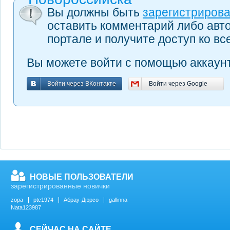
Вы должны быть
зарегистриров
оставить комментарий либо авт
портале и получите доступ ко в
Вы можете войти с помощью аккаунт
Войти через ВКонтакте
Войти через Google
Войти через ВКонтакте
Войти через Google
НОВЫЕ ПОЛЬЗОВАТЕЛИ
зарегистрированные новички
zopa
ptc1974
Абрау-Дюрсо
gallinna
Nata123987
СЕЙЧАС НА САЙТЕ