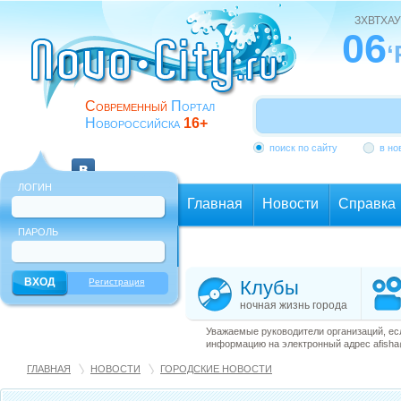
ЗХВТХАУ
06
‘
Современный
Портал
Новороссийска
16+
поиск по сайту
в но
ЛОГИН
Главная
Новости
Справка
ПАРОЛЬ
Еще
Регистрация
Клубы
ночная жизнь города
Уважаемые руководители организаций, ес
информацию на электронный адрес afisha@
ГЛАВНАЯ
НОВОСТИ
ГОРОДСКИЕ НОВОСТИ