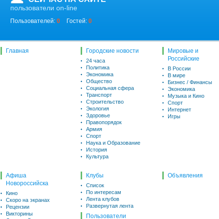
пользователи on-line
Пользователей:
0
Гостей:
0
Главная
Городские новости
Мировые и
Российские
24 часа
Политика
В России
Экономика
В мире
Общество
Бизнес / Финансы
Социальная сфера
Экономика
Транспорт
Музыка и Кино
Строительство
Спорт
Экология
Интернет
Здоровье
Игры
Правопорядок
Армия
Спорт
Наука и Образование
История
Культура
Афиша
Клубы
Объявления
Новороссийска
Список
По интересам
Кино
Лента клубов
Скоро на экранах
Развернутая лента
Рецензии
Викторины
Пользователи