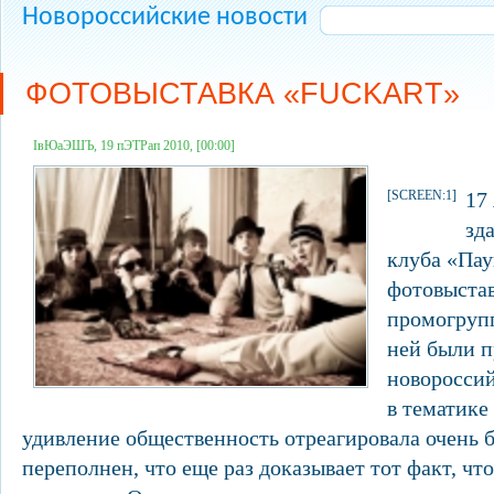
Новороссийские новости
ФОТОВЫСТАВКА «FUCKART»
ІвЮаЭШЪ, 19 пЭТРап 2010, [00:00]
[SCREEN:1]
17
зд
клуба «Пау
фотовыстав
промогруп
ней были п
новоросси
в тематике 
удивление общественность отреагировала очень б
переполнен, что еще раз доказывает тот факт, чт