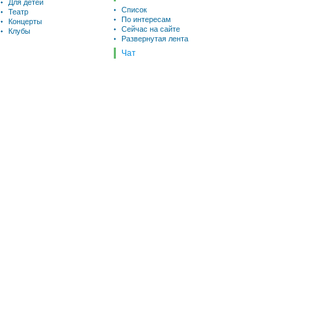
Для детей
Список
Театр
По интересам
Концерты
Сейчас на сайте
Клубы
Развернутая лента
Чат