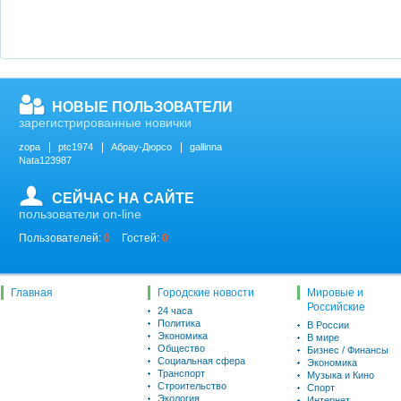
НОВЫЕ ПОЛЬЗОВАТЕЛИ
зарегистрированные новички
zopa
ptc1974
Абрау-Дюрсо
gallinna
Nata123987
СЕЙЧАС НА САЙТЕ
пользователи on-line
Пользователей:
0
Гостей:
0
Главная
Городские новости
Мировые и
Российские
24 часа
Политика
В России
Экономика
В мире
Общество
Бизнес / Финансы
Социальная сфера
Экономика
Транспорт
Музыка и Кино
Строительство
Спорт
Экология
Интернет