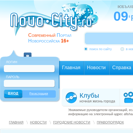
ІЮБЪАХ
09
‘
Современный
Портал
Новороссийска
16+
поиск по сайту
в но
ЛОГИН
Главная
Новости
Справка
ПАРОЛЬ
Еще
Регистрация
Клубы
ночная жизнь города
Уважаемые руководители организаций, ес
информацию на электронный адрес afisha@
ГЛАВНАЯ
НОВОСТИ
ГОРОДСКИЕ НОВОСТИ
ПРАВОПОРЯДОК