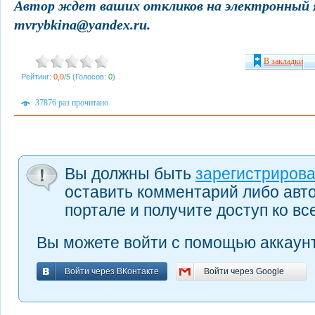
Автор ждет ваших откликов на электронный 
mvrybkina@yandex.ru.
В закладки
Рейтинг:
0,0
/
5
(Голосов:
0
)
37876 раз прочитано
Вы должны быть
зарегистриров
оставить комментарий либо авт
портале и получите доступ ко в
Вы можете войти с помощью аккаунт
Войти через ВКонтакте
Войти через Google
Войти через ВКонтакте
Войти через Google