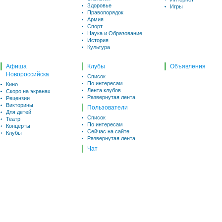
Здоровье
Игры
Правопорядок
Армия
Спорт
Наука и Образование
История
Культура
Афиша
Клубы
Объявления
Новороссийска
Список
По интересам
Кино
Лента клубов
Скоро на экранах
Развернутая лента
Рецензии
Викторины
Пользователи
Для детей
Список
Театр
По интересам
Концерты
Сейчас на сайте
Клубы
Развернутая лента
Чат