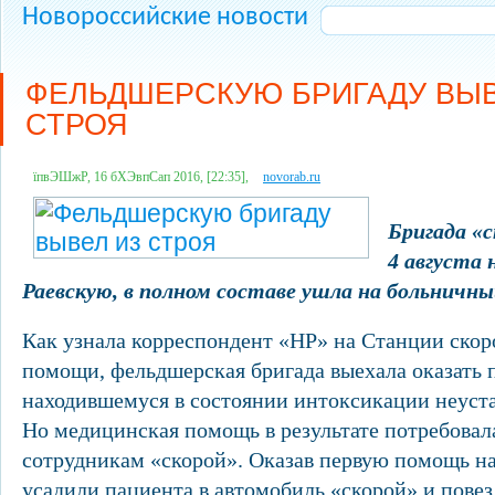
Новороссийские новости
ФЕЛЬДШЕРСКУЮ БРИГАДУ ВЫВ
СТРОЯ
їпвЭШжР, 16 бХЭвпСап 2016, [22:35],
novorab.ru
Бригада «
4 августа 
Раевскую, в полном составе ушла на больничны
Как узнала корреспондент «НР» на Станции ско
помощи, фельдшерская бригада выехала оказать 
находившемуся в состоянии интоксикации неуст
Но медицинская помощь в результате потребовал
сотрудникам «скорой». Оказав первую помощь на
усадили пациента в автомобиль «скорой» и повез