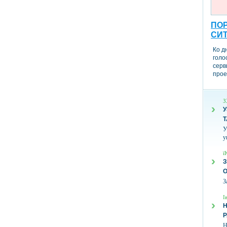
ПОР
СИ
Ко д
голо
серв
прое
З
У
Т
У
у
ї
З
З
І
Н
Н