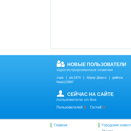
НОВЫЕ ПОЛЬЗОВАТЕЛИ
зарегистрированные новички
zopa
ptc1974
Абрау-Дюрсо
gallinna
Nata123987
СЕЙЧАС НА САЙТЕ
пользователи on-line
Пользователей:
0
Гостей:
0
Главная
Городские новос