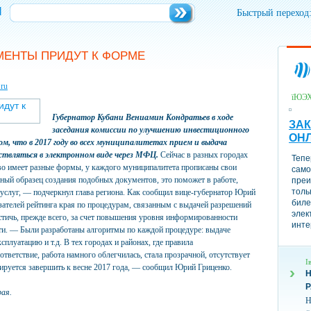
и
Быстрый переход
ЕНТЫ ПРИДУТ К ФОРМЕ
.ru
їЮЭ
Губернатор Кубани Вениамин Кондратьев в ходе
ЗАК
заседания комиссии по улучшению инвестиционного
ОН
м, что в 2017 году во всех муниципалитетах прием и выдача
твляться в электронном виде через МФЦ.
Сейчас в разных городах
Тепе
тво имеет разные формы, у каждого муниципалитета прописаны свои
само
ный образец создания подобных документов, это поможет в работе,
преи
толь
й услуг, — подчеркнул глава региона. Как сообщил вице-губернатор Юрий
биле
зателей рейтинга края по процедурам, связанным с выдачей разрешений
элек
достичь, прежде всего, за счет повышения уровня информированности
инте
ти. — Были разработаны алгоритмы по каждой процедуре: выдаче
сплуатацию и т.д. В тех городах и районах, где правила
тветствие, работа намного облегчилась, стала прозрачной, отсутствует
І
нируется завершить к весне 2017 года, — сообщил Юрий Гриценко.
Н
ая.
Н