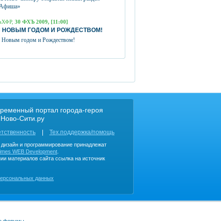
Афиша»
аХФР,
30 ФХЪ 2009, [11:00]
 НОВЫМ ГОДОМ И РОЖДЕСТВОМ!
 Новым годом и Рождеством!
ременный портал города-героя
 Ново-Сити.ру
етственность
Тех.поддержка/помощь
, дизайн и программирование принадлежат
imes WEB Development
.
ии материалов сайта ссылка на источник
персональных данных