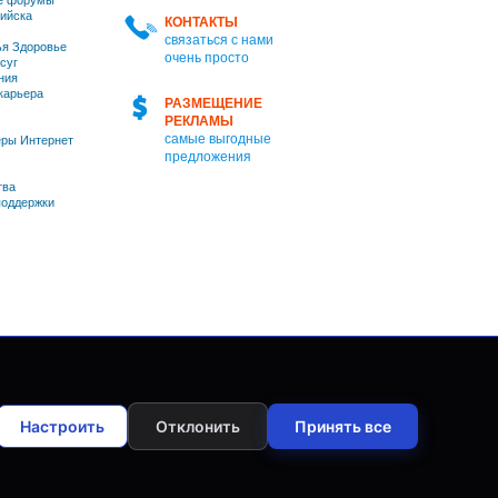
е форумы
ийска
КОНТАКТЫ
связаться с нами
я Здоровье
очень просто
суг
ния
 карьера
РАЗМЕЩЕНИЕ
РЕКЛАМЫ
самые выгодные
ры Интернет
предложения
тва
оддержки
Настроить
Отклонить
Принять все