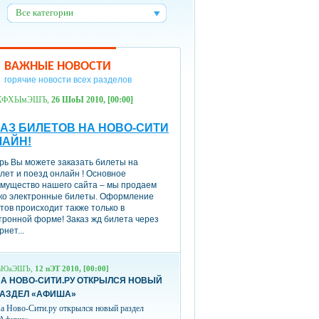
Все категории
:
ВАЖНЫЕ НОВОСТИ
горячие новости всех разделов
ХФХЫмЭШЪ,
26 ШоЫ 2010, [00:00]
АЗ БИЛЕТОВ НА НОВО-СИТИ
ЛАЙН!
рь Вы можете заказать билеты на
лет и поезд онлайн ! Основное
мущество нашего сайта – мы продаем
ко электронные билеты. Оформление
тов происходит также только в
тронной форме! Заказ жд билета через
рнет...
вЮаЭШЪ,
12 пЭТ 2010, [00:00]
А НОВО-СИТИ.РУ ОТКРЫЛСЯ НОВЫЙ
РАЗДЕЛ «АФИША»
а Ново-Сити.ру открылся новый раздел