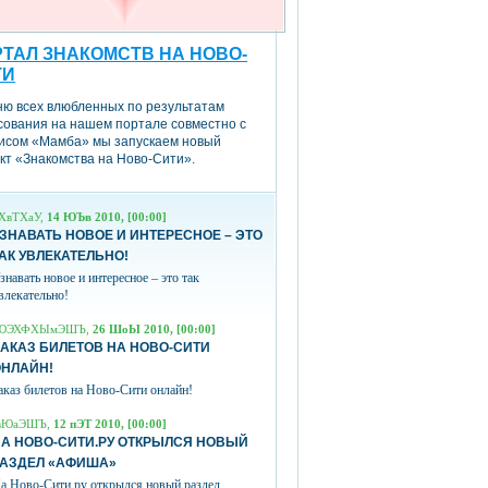
ТАЛ ЗНАКОМСТВ НА НОВО-
ТИ
ню всех влюбленных по результатам
сования на нашем портале совместно с
исом «Мамба» мы запускаем новый
кт «Знакомства на Ново-Сити».
ХвТХаУ,
14 ЮЪв 2010, [00:00]
ЗНАВАТЬ НОВОЕ И ИНТЕРЕСНОЕ – ЭТО
АК УВЛЕКАТЕЛЬНО!
знавать новое и интересное – это так
влекательно!
ЮЭХФХЫмЭШЪ,
26 ШоЫ 2010, [00:00]
АКАЗ БИЛЕТОВ НА НОВО-СИТИ
ОНЛАЙН!
аказ билетов на Ново-Сити онлайн!
вЮаЭШЪ,
12 пЭТ 2010, [00:00]
А НОВО-СИТИ.РУ ОТКРЫЛСЯ НОВЫЙ
РАЗДЕЛ «АФИША»
а Ново-Сити.ру открылся новый раздел