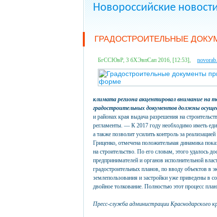
Новороссийские новост
ГРАДОСТРОИТЕЛЬНЫЕ ДОКУМ
БгССЮвР, 3 бХЭвпСап 2016, [12:53],
novorab
климата региона акцентировал внимание на то
градостроительных документов должны осущес
и районах края выдача разрешения на строительс
регламенты. — К 2017 году необходимо иметь еди
а также позволит усилить контроль за реализацие
Гриценко, отмечена положительная динамика пока
на строительство. По его словам, этого удалось 
предпринимателей и органов исполнительной влас
градостроительных планов, по вводу объектов в эк
землепользования и застройки уже приведены в соо
двойное толкование. Полностью этот процесс пла
Пресс-служба администрации Краснодарского кр