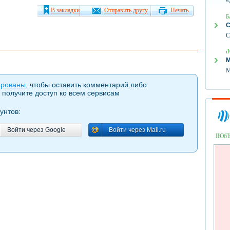
«
В закладки
Отправить другу
Печать
Б
С
С
ї
М
М
ированы
, чтобы оставить комментарий либо
 получите доступ ко всем сервисам
унтов:
Войти через Google
Войти через Mail.ru
Войти через Google
Войти через Mail.ru
ІЮб