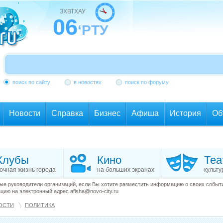
ЗХВТХАУ
06
‘РТУ
поиск по сайту
в новостях
поиск по форуму
Новости
Справка
Бизнес
Афиша
История
Об
Клубы
Кино
Теа
очная жизнь города
на больших экранах
культу
е руководители организаций, если Вы хотите разместить информацию о своих события
ию на электронный адрес afisha@novo-city.ru
ОСТИ
ПОЛИТИКА