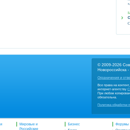
«
Б
С
С
© 2009-2026 Сов
Новороссийска -
Ограничения и отв
Все права на контент
интернет-агентству
C
При любом копирован
обязательна.
Политика обработки 
ти
Мировые и
Бизнес
Форумы
Российские