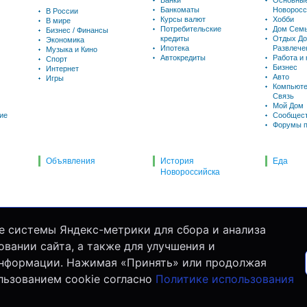
Банки
Основны
Банкоматы
Новоросс
В России
Курсы валют
Хобби
В мире
Потребительские
Дом Семь
Бизнес / Финансы
кредиты
Отдых До
Экономика
Ипотека
Развлече
Музыка и Кино
Автокредиты
Работа и
Спорт
Бизнес
Интернет
Авто
Игры
Компьюте
Связь
Мой Дом
ие
Сообщес
Форумы п
Объявления
История
Еда
Новороссийска
е системы Яндекс-метрики для сбора и анализа
вании сайта, а также для улучшения и
информации. Нажимая «Принять» или продолжая
льзованием cookie согласно
Политике использования