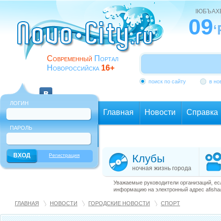
ІЮБЪАХ
09
‘
Современный
Портал
Новороссийска
16+
поиск по сайту
в но
ЛОГИН
Главная
Новости
Справка
ПАРОЛЬ
Еще
Регистрация
Клубы
ночная жизнь города
Уважаемые руководители организаций, ес
информацию на электронный адрес afisha@
ГЛАВНАЯ
НОВОСТИ
ГОРОДСКИЕ НОВОСТИ
СПОРТ