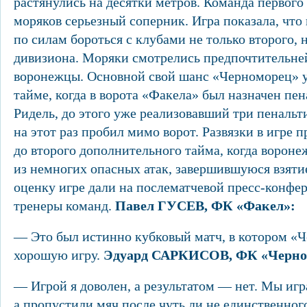
растянулись на десятки метров. Команда первог
моряков серьезный соперник. Игра показала, чт
по силам бороться с клубами не только второго, 
дивизиона. Моряки смотрелись предпочтительней
воронежцы. Основной свой шанс «Черноморец» у
тайме, когда в ворота «Факела» был назначен пе
Ридель, до этого уже реализовавший три пенальт
на этот раз пробил мимо ворот. Развязки в игре 
до второго дополнительного тайма, когда ворон
из немногих опасных атак, завершившуюся взяти
оценку игре дали на послематчевой пресс-конфе
тренеры команд.
Павел ГУСЕВ, ФК «Факел»:
— Это был истинно кубковый матч, в котором «
хорошую игру.
Эдуард САРКИСОВ, ФК «Черно
— Игрой я доволен, а результатом — нет. Мы иг
а пропустили мяч после чуть ли не единственног