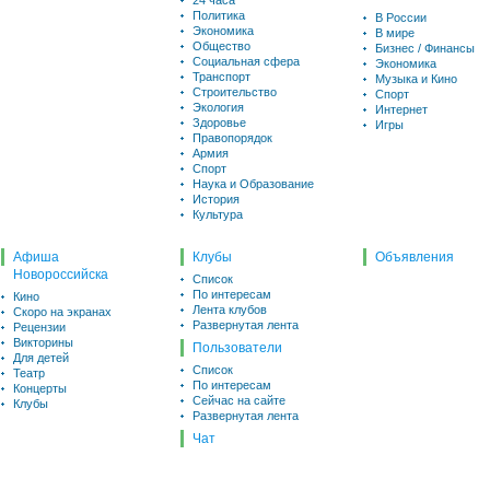
24 часа
Политика
В России
Экономика
В мире
Общество
Бизнес / Финансы
Социальная сфера
Экономика
Транспорт
Музыка и Кино
Строительство
Спорт
Экология
Интернет
Здоровье
Игры
Правопорядок
Армия
Спорт
Наука и Образование
История
Культура
Афиша
Клубы
Объявления
Новороссийска
Список
По интересам
Кино
Лента клубов
Скоро на экранах
Развернутая лента
Рецензии
Викторины
Пользователи
Для детей
Список
Театр
По интересам
Концерты
Сейчас на сайте
Клубы
Развернутая лента
Чат