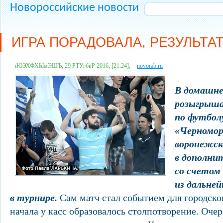
Новороссийские новости
ИГРА ПОРАДОВАЛА, РЕЗУЛЬТА
їЮЭХФХЫмЭШЪ, 29 РТУгбвР 2016, [21:24],
novorab.ru
В домашне
розыгрыша
по футбол
«Черномор
воронежск
в дополни
со счетом 
из дальне
в турнире.
Сам матч стал событием для городског
начала у касс образовалось столпотворение. Оче