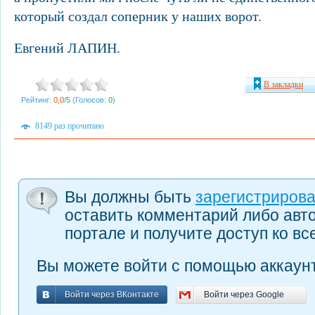
который создал соперник у наших ворот.
Евгений ЛАПИН.
В закладки
Рейтинг:
0,0
/
5
(Голосов:
0
)
8149 раз прочитано
Вы должны быть
зарегистриров
оставить комментарий либо авт
портале и получите доступ ко в
Вы можете войти с помощью аккаунт
Войти через ВКонтакте
Войти через Google
Войти через ВКонтакте
Войти через Google