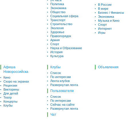
24 часа
Политика
В России
Экономика
В мире
Общество
Бизнес / Финансы
Социальная сфера
Экономика
Транспорт
Музыка и Кино
Строительство
Спорт
Экология
Интернет
Здоровье
Игры
Правопорядок
Армия
Спорт
Наука и Образование
История
Культура
Афиша
Клубы
Объявления
Новороссийска
Список
По интересам
Кино
Лента клубов
Скоро на экранах
Развернутая лента
Рецензии
Викторины
Пользователи
Для детей
Список
Театр
По интересам
Концерты
Сейчас на сайте
Клубы
Развернутая лента
Чат