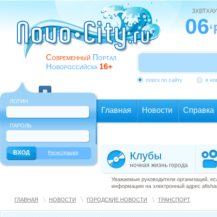
ЗХВТХАУ
06
‘
Современный
Портал
Новороссийска
16+
поиск по сайту
в но
ЛОГИН
Главная
Новости
Справка
ПАРОЛЬ
Еще
Регистрация
Клубы
ночная жизнь города
Уважаемые руководители организаций, ес
информацию на электронный адрес afisha@
ГЛАВНАЯ
НОВОСТИ
ГОРОДСКИЕ НОВОСТИ
ТРАНСПОРТ