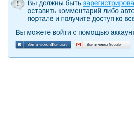
Вы должны быть
зарегистриров
оставить комментарий либо авт
портале и получите доступ ко в
Вы можете войти с помощью аккаунт
Войти через ВКонтакте
Войти через Google
Войти через ВКонтакте
Войти через Google