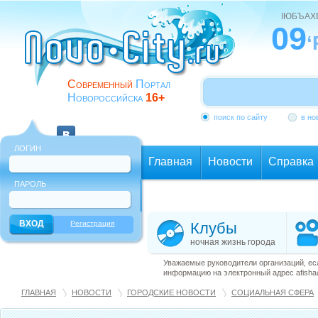
ІЮБЪАХ
09
‘
Современный
Портал
Новороссийска
16+
поиск по сайту
в но
ЛОГИН
Главная
Новости
Справка
ПАРОЛЬ
Еще
Регистрация
Клубы
ночная жизнь города
Уважаемые руководители организаций, ес
информацию на электронный адрес afisha@
ГЛАВНАЯ
НОВОСТИ
ГОРОДСКИЕ НОВОСТИ
СОЦИАЛЬНАЯ СФЕРА