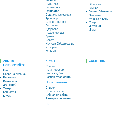
24 часа
Политика
В России
Экономика
В мире
Общество
Бизнес / Финансы
Социальная сфера
Экономика
Транспорт
Музыка и Кино
Строительство
Спорт
Экология
Интернет
Здоровье
Игры
Правопорядок
Армия
Спорт
Наука и Образование
История
Культура
Афиша
Клубы
Объявления
Новороссийска
Список
По интересам
Кино
Лента клубов
Скоро на экранах
Развернутая лента
Рецензии
Викторины
Пользователи
Для детей
Список
Театр
По интересам
Концерты
Сейчас на сайте
Клубы
Развернутая лента
Чат