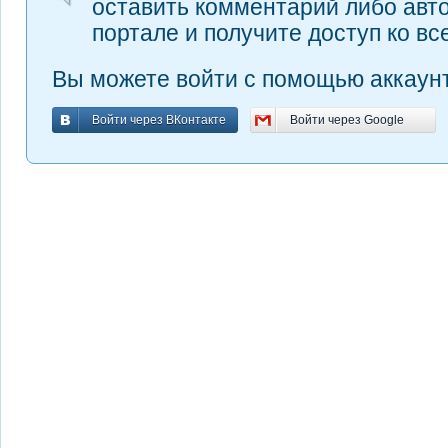
оставить комментарий либо авт
портале и получите доступ ко в
Вы можете войти с помощью аккаунт
Войти через ВКонтакте
Войти через Google
Войти через ВКонтакте
Войти через Google