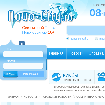
БГССЮВ
08
‘
Современный
Портал
Новороссийска
16+
поиск по сайту
в но
ЛОГИН
Главная
Новости
Справка
ПАРОЛЬ
Еще
Регистрация
Клубы
ночная жизнь города
Уважаемые руководители организаций, ес
информацию на электронный адрес afisha@
ГЛАВНАЯ
НОВОСТИ
ГОРОДСКИЕ НОВОСТИ
СОЦИАЛЬНАЯ СФЕРА