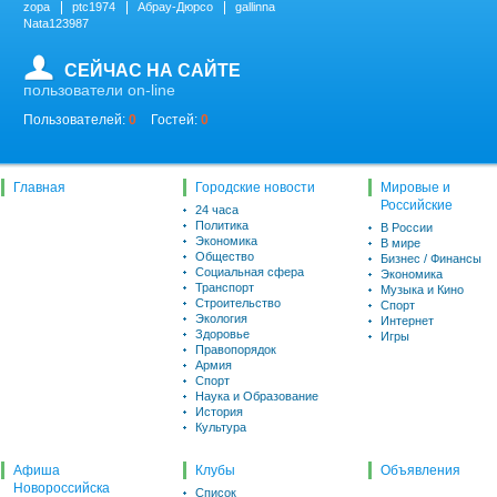
zopa
ptc1974
Абрау-Дюрсо
gallinna
Nata123987
СЕЙЧАС НА САЙТЕ
пользователи on-line
Пользователей:
0
Гостей:
0
Главная
Городские новости
Мировые и
Российские
24 часа
Политика
В России
Экономика
В мире
Общество
Бизнес / Финансы
Социальная сфера
Экономика
Транспорт
Музыка и Кино
Строительство
Спорт
Экология
Интернет
Здоровье
Игры
Правопорядок
Армия
Спорт
Наука и Образование
История
Культура
Афиша
Клубы
Объявления
Новороссийска
Список