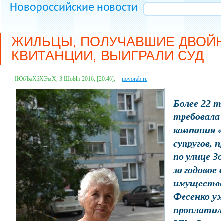
Новороссийские новости
ЖИЛЬЦЫ, ПОЛУЧАВШИЕ ДВОЙ
КВИТАНЦИИ, ВЫИГРАЛИ СУД
ІЮбЪаХбХЭмХ, 3 ШоЫп 2016, [20:46],
novorab.ru
Более 22 
требовала
компания 
супругов,
по улице З
за годовое
имущества
Фесенко у
проплатил