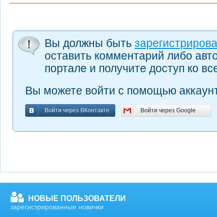
Вы должны быть
зарегистриров
оставить комментарий либо авт
портале и получите доступ ко в
Вы можете войти с помощью аккаунт
Войти через ВКонтакте
Войти через Google
Войти через ВКонтакте
Войти через Google
НОВЫЕ ПОЛЬЗОВАТЕЛИ
зарегистрированные новички