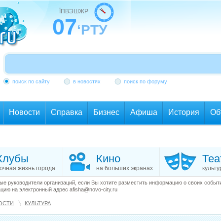
ЇПВЭШЖР
07
‘РТУ
поиск по сайту
в новостях
поиск по форуму
Новости
Справка
Бизнес
Афиша
История
Об
Клубы
Кино
Теа
очная жизнь города
на больших экранах
культу
е руководители организаций, если Вы хотите разместить информацию о своих события
ию на электронный адрес afisha@novo-city.ru
ОСТИ
КУЛЬТУРА