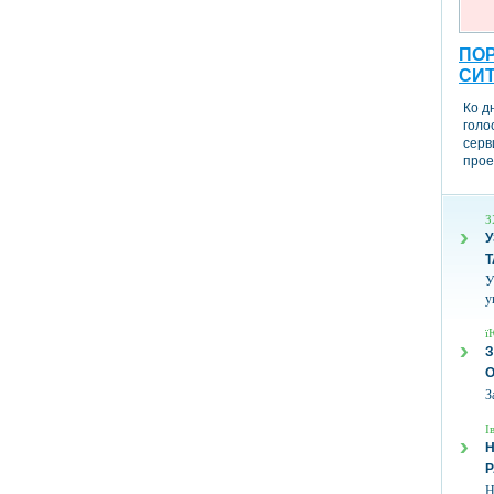
ПОР
СИ
Ко д
голо
серв
прое
З
У
Т
У
у
ї
З
З
І
Н
Н