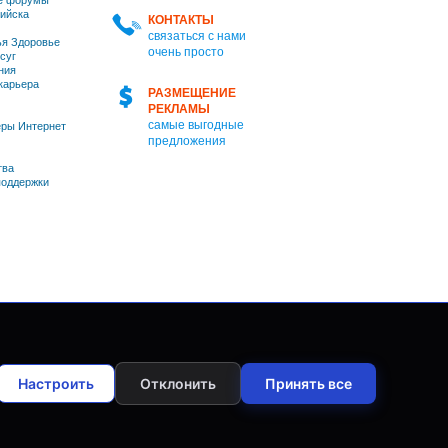
е форумы
ийска
КОНТАКТЫ
связаться с нами
я Здоровье
очень просто
суг
ния
 карьера
РАЗМЕЩЕНИЕ
РЕКЛАМЫ
самые выгодные
ры Интернет
предложения
тва
оддержки
Настроить
Отклонить
Принять все