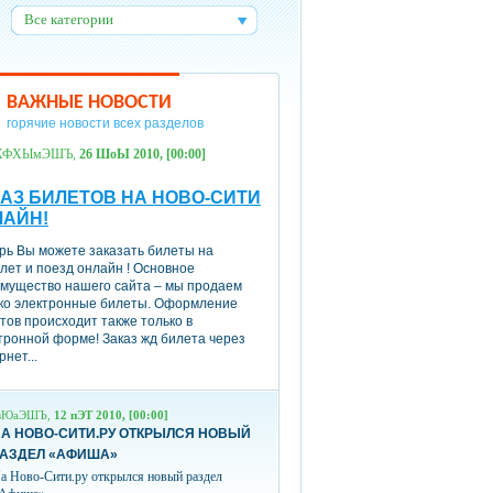
Все категории
:
ВАЖНЫЕ НОВОСТИ
горячие новости всех разделов
ХФХЫмЭШЪ,
26 ШоЫ 2010, [00:00]
АЗ БИЛЕТОВ НА НОВО-СИТИ
ЛАЙН!
рь Вы можете заказать билеты на
лет и поезд онлайн ! Основное
мущество нашего сайта – мы продаем
ко электронные билеты. Оформление
тов происходит также только в
тронной форме! Заказ жд билета через
рнет...
вЮаЭШЪ,
12 пЭТ 2010, [00:00]
А НОВО-СИТИ.РУ ОТКРЫЛСЯ НОВЫЙ
РАЗДЕЛ «АФИША»
а Ново-Сити.ру открылся новый раздел