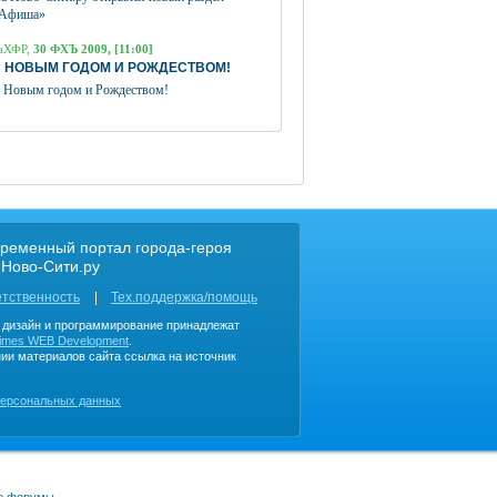
Афиша»
аХФР,
30 ФХЪ 2009, [11:00]
 НОВЫМ ГОДОМ И РОЖДЕСТВОМ!
 Новым годом и Рождеством!
ременный портал города-героя
 Ново-Сити.ру
етственность
Тех.поддержка/помощь
, дизайн и программирование принадлежат
imes WEB Development
.
ии материалов сайта ссылка на источник
персональных данных