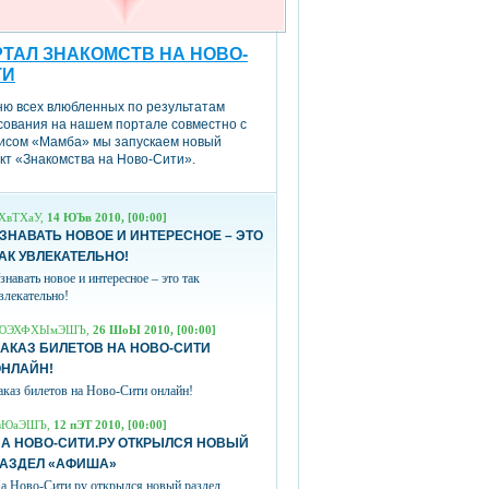
ТАЛ ЗНАКОМСТВ НА НОВО-
ТИ
ню всех влюбленных по результатам
сования на нашем портале совместно с
исом «Мамба» мы запускаем новый
кт «Знакомства на Ново-Сити».
ХвТХаУ,
14 ЮЪв 2010, [00:00]
ЗНАВАТЬ НОВОЕ И ИНТЕРЕСНОЕ – ЭТО
АК УВЛЕКАТЕЛЬНО!
знавать новое и интересное – это так
влекательно!
ЮЭХФХЫмЭШЪ,
26 ШоЫ 2010, [00:00]
АКАЗ БИЛЕТОВ НА НОВО-СИТИ
ОНЛАЙН!
аказ билетов на Ново-Сити онлайн!
вЮаЭШЪ,
12 пЭТ 2010, [00:00]
А НОВО-СИТИ.РУ ОТКРЫЛСЯ НОВЫЙ
РАЗДЕЛ «АФИША»
а Ново-Сити.ру открылся новый раздел