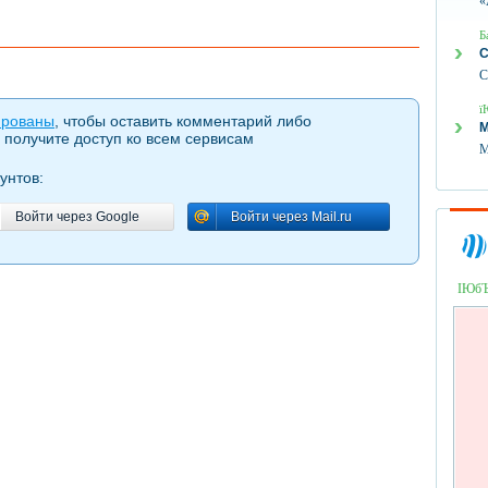
«
Б
С
С
ї
ированы
, чтобы оставить комментарий либо
М
 получите доступ ко всем сервисам
М
унтов:
Войти через Google
Войти через Mail.ru
Войти через Google
Войти через Mail.ru
ІЮб