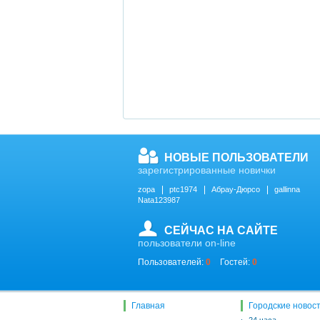
НОВЫЕ ПОЛЬЗОВАТЕЛИ
зарегистрированные новички
zopa
ptc1974
Абрау-Дюрсо
gallinna
Nata123987
СЕЙЧАС НА САЙТЕ
пользователи on-line
Пользователей:
0
Гостей:
0
Главная
Городские новос