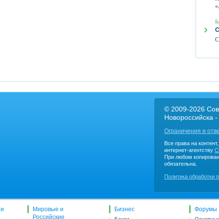
«
Б
С
С
© 2009-2026 Сов
Новороссийска -
Ограничения и отв
Все права на контент
интернет-агентству
C
При любом копирован
обязательна.
Политика обработки 
ти
Мировые и
Бизнес
Форумы
Российские