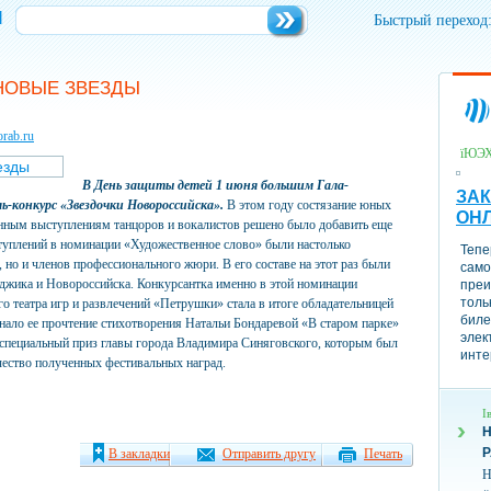
и
Быстрый переход
НОВЫЕ ЗВЕЗДЫ
rab.ru
їЮЭ
В День защиты детей 1 июня большим Гала-
ЗАК
ь-конкурс «Звездочки Новороссийска».
В этом году состязание юных
ОН
ионным выступлениям танцоров и вокалистов решено было добавить еще
туплений в номинации «Художественное слово» были настолько
Тепе
, но и членов профессионального жюри. В его составе на этот раз были
само
джика и Новороссийска. Конкурсантка именно в этой номинации
преи
толь
 театра игр и развлечений «Петрушки» стала в итоге обладательницей
биле
ало ее прочтение стихотворения Натальи Бондаревой «В старом парке»
элек
 специальный приз главы города Владимира Синяговского, которым был
инте
чество полученных фестивальных наград.
І
Н
В закладки
Отправить другу
Печать
Н