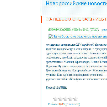
Новороссийские новост
НА НЕБОСКЛОНЕ ЗАЖГЛИСЬ 
їЮЭХФХЫмЭШЪ, 6 ШоЭп 2016, [07:26],
novo
концертом завершился XIV городской фестивал
талантов началось еще в конце апреля. К традиц
одну группу участников — чтецов. Несколько выс
искренними, что брали за душу не только зрителей
представители Москвы, Краснодара, Анапы, Гелен
Вероника Лузум из образцового детско-юношеского
Гран-при «Звездочек Новороссийска». Жюри призн
лучшим. Еще одно из нововведений этого года —
удостоен ансамбль «Колибри» за наибольшее коли
Евгений ЛАПИН.
Рейтинг:
0,0
/
5
(Голосов:
0
)