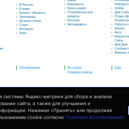
Банки
Основны
Банкоматы
Новоросс
В России
Курсы валют
Хобби
В мире
Потребительские
Дом Семь
Бизнес / Финансы
кредиты
Отдых До
Экономика
Ипотека
Развлече
Музыка и Кино
Автокредиты
Работа и
Спорт
Бизнес
Интернет
Авто
Игры
Компьюте
Связь
Мой Дом
ие
Сообщес
Форумы п
Объявления
История
Еда
Новороссийска
е системы Яндекс-метрики для сбора и анализа
вании сайта, а также для улучшения и
информации. Нажимая «Принять» или продолжая
льзованием cookie согласно
Политике использования