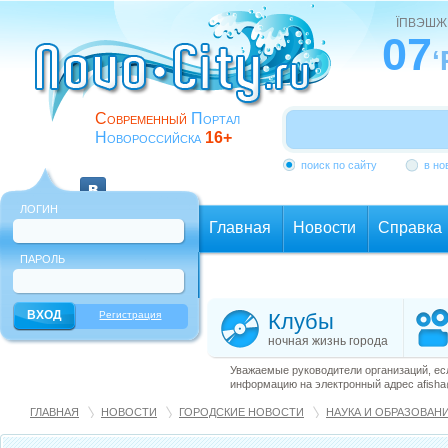
ЇПВЭШЖ
07
‘
Современный
Портал
Новороссийска
16+
поиск по сайту
в но
ЛОГИН
Главная
Новости
Справка
ПАРОЛЬ
Еще
Регистрация
Клубы
ночная жизнь города
Уважаемые руководители организаций, ес
информацию на электронный адрес afisha@
ГЛАВНАЯ
НОВОСТИ
ГОРОДСКИЕ НОВОСТИ
НАУКА И ОБРАЗОВАН