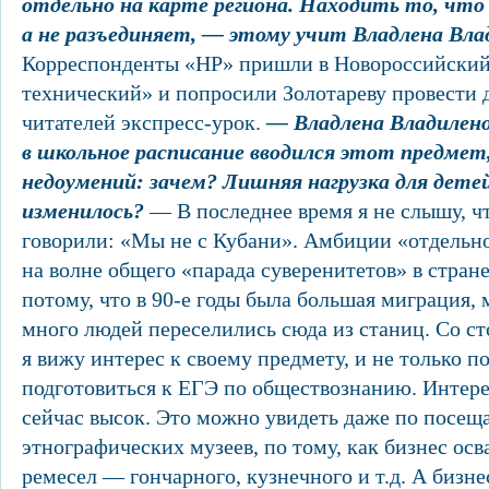
отдельно на карте региона. Находить то, что
а не разъединяет, — этому учит Владлена Вла
Корреспонденты «НР» пришли в Новороссийски
технический» и попросили Золотареву провести 
читателей экспресс-урок.
— Владлена Владилено
в школьное расписание вводился этот предмет
недоумений: зачем? Лишняя нагрузка для дете
изменилось?
— В последнее время я не слышу, 
говорили: «Мы не с Кубани». Амбиции «отдельн
на волне общего «парада суверенитетов» в стран
потому, что в 90-е годы была большая миграция, 
много людей переселились сюда из станиц. Со с
я вижу интерес к своему предмету, и не только п
подготовиться к ЕГЭ по обществознанию. Интере
сейчас высок. Это можно увидеть даже по посещ
этнографических музеев, по тому, как бизнес ос
ремесел — гончарного, кузнечного и т.д. А бизне