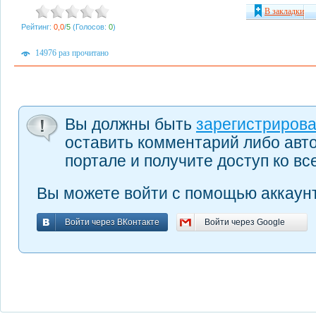
В закладки
Рейтинг:
0,0
/
5
(Голосов:
0
)
14976 раз прочитано
Вы должны быть
зарегистриров
оставить комментарий либо авт
портале и получите доступ ко в
Вы можете войти с помощью аккаунт
Войти через ВКонтакте
Войти через Google
Войти через ВКонтакте
Войти через Google