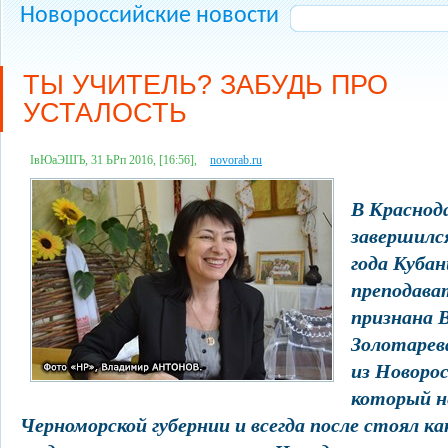
Новороссийские новости
ТЫ УЧИТЕЛЬ? ЗАБУДЬ ПРО
УСТАЛОСТЬ
ІвЮаЭШЪ, 31 ЬРп 2016, [16:56],
novorab.ru
В Краснод
завершилс
года Куба
преподава
признана 
Золотарев
из Новорос
который н
Черноморской губернии и всегда после стоял к