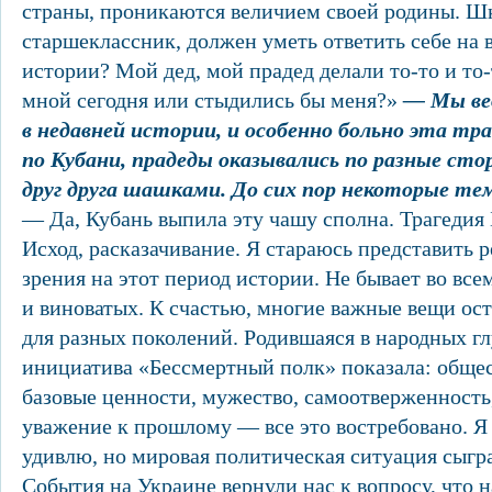
страны, проникаются величием своей родины. Ш
старшеклассник, должен уметь ответить себе на в
истории? Мой дед, мой прадед делали то-то и то
мной сегодня или стыдились бы меня?»
— Мы ве
в недавней истории, и особенно больно эта тр
по Кубани, прадеды оказывались по разные сто
друг друга шашками. До сих пор некоторые те
— Да, Кубань выпила эту чашу сполна. Трагедия
Исход, расказачивание. Я стараюсь представить 
зрения на этот период истории. Не бывает во вс
и виноватых. К счастью, многие важные вещи о
для разных поколений. Родившаяся в народных г
инициатива «Бессмертный полк» показала: обще
базовые ценности, мужество, самоотверженность,
уважение к прошлому — все это востребовано. Я 
удивлю, но мировая политическая ситуация сыгра
События на Украине вернули нас к вопросу, что н