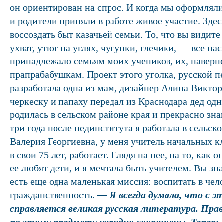
он ориентирован на спрос. И когда мы оформляли 
и родители приняли в работе живое участие. Зде
воссоздать быт казачьей семьи. То, что вы види
ухват, утюг на углях, чугунки, глечики, — все нас
принадлежало семьям моих учеников, их, наверн
прапрабабушкам. Проект этого уголка, русской п
разработала одна из мам, дизайнер Алина Викторо
черкеску и папаху передал из Краснодара дед одн
родилась в сельском районе края и прекрасно зна
три года после пединститута я работала в сельск
Валерия Георгиевна, у меня учитель начальных кл
в свои 75 лет, работает. Глядя на нее, на то, как 
ее любят дети, и я мечтала быть учителем. Вы зн
есть еще одна маленькая миссия: воспитать в чел
гражданственность.
— Я всегда думала, что с э
справляется великая русская литература. Пра
по этому предмету изрядно сокращены. Тепер