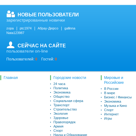
НОВЫЕ ПОЛЬЗОВАТЕЛИ
зарегистрированные новички
zopa
ptc1974
Абрау-Дюрсо
gallinna
Nata123987
СЕЙЧАС НА САЙТЕ
пользователи on-line
Пользователей:
0
Гостей:
0
Главная
Городские новости
Мировые и
Российские
24 часа
Политика
В России
Экономика
В мире
Общество
Бизнес / Финансы
Социальная сфера
Экономика
Транспорт
Музыка и Кино
Строительство
Спорт
Экология
Интернет
Здоровье
Игры
Правопорядок
Армия
Спорт
Наука и Образование