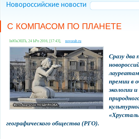
Новороссийские новости
С КОМПАСОМ ПО ПЛАНЕТЕ
ІвЮаЭШЪ, 24 ЬРп 2016, [17:43],
novorab.ru
Сразу два
новоросси
лауреатам
премии в о
экологии и
природног
культурног
«Хрусталь
географического общества (РГО).