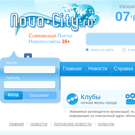
ЇПВЭШЖ
07
‘
Современный
Портал
Новороссийска
16+
поиск по сайту
в но
ЛОГИН
Главная
Новости
Справка
ПАРОЛЬ
Еще
Регистрация
Клубы
ночная жизнь города
Уважаемые руководители организаций, ес
информацию на электронный адрес afisha@
ГЛАВНАЯ
НОВОСТИ
ГОРОДСКИЕ НОВОСТИ
КУЛЬТУРА