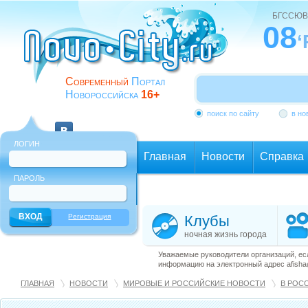
БГССЮВ
08
‘
Современный
Портал
Новороссийска
16+
поиск по сайту
в но
ЛОГИН
Главная
Новости
Справка
ПАРОЛЬ
Еще
Регистрация
Клубы
ночная жизнь города
Уважаемые руководители организаций, ес
информацию на электронный адрес afisha@
ГЛАВНАЯ
НОВОСТИ
МИРОВЫЕ И РОССИЙСКИЕ НОВОСТИ
В РОС